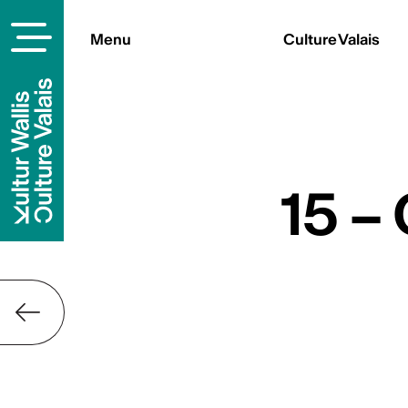
Menu
Culture Valais
Contact
Culture Valais
Rue de Lausanne 45
CH-1950 Sion
+41 (0)27 606 45 69
info@culturevalais.ch
15 –
S'abonner à not