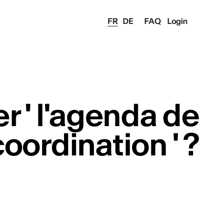
FR
DE
FAQ
Login
r ' l'agenda de
coordination ' ?