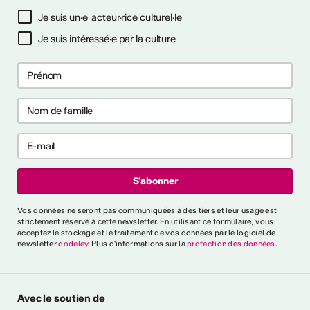
à notre newsletter
Je suis un·e acteur·rice culturel·le
Je suis intéressé·e par la culture
ctivités
s CVKW 2024/2025
Vos données ne seront pas communiquées à des tiers et leur usage est
strictement réservé à cette newsletter. En utilisant ce formulaire, vous
acceptez le stockage et le traitement de vos données par le logiciel de
newsletter
dodeley
. Plus d'informations sur la
protection des données
.
Avec le soutien de