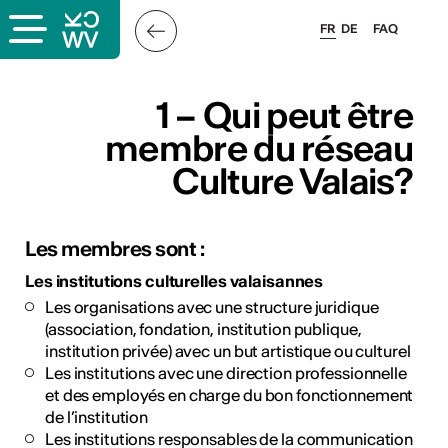
FR
DE
FAQ
ais
1 – Qui peut être
membre du réseau
Culture Valais?
Les membres sont :
Les institutions culturelles valaisannes
& logo
Les organisations avec une structure juridique
és
(association, fondation, institution publique,
institution privée) avec un but artistique ou culturel
Les institutions avec une direction professionnelle
esse
et des employés en charge du bon fonctionnement
de l’institution
Les institutions responsables de la communication