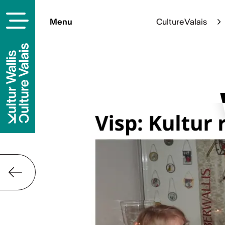
Menu
Culture Valais
Contact
Culture Valais
Rue de Lausanne 45
CH-1950 Sion
+41 (0)27 606 45 69
info@culturevalais.ch
S'abonner à not