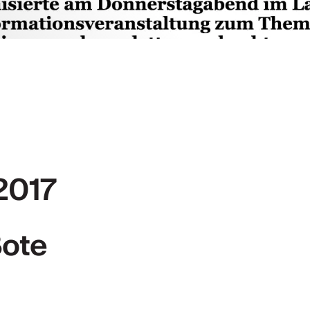
ités
KW 2024/2025
.2017
Bote