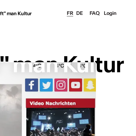
FR
DE
FAQ
Login
ft" man Kultur
" man Kultur
" man Kultur