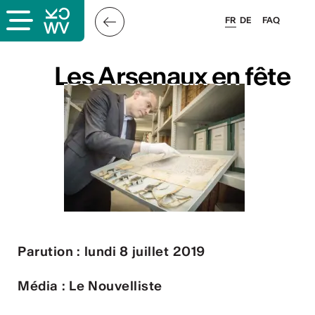
FR
DE
FAQ
ais
Les Arsenaux en fête
Les Arsenaux en fête
& logo
és
Parution : lundi 8 juillet 2019
esse
Média : Le Nouvelliste