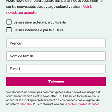
Notre newsletter paraît quatre fois par année et vous informe
sur les nouveautés du paysage culturel valaisan.
Voir la
newsletter actuelle
à notre newsletter
Je suis un·e acteur·rice culturel·le
Je suis intéressé·e par la culture
ctivités
s CVKW 2024/2025
Vos données ne seront pas communiquées à des tiers et leur usage est
strictement réservé à cette newsletter. En utilisant ce formulaire, vous
acceptez le stockage et le traitement de vos données par le logiciel de
newsletter
dodeley
. Plus d'informations sur la
protection des données
.