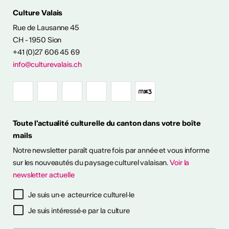
Culture Valais
Rue de Lausanne 45
CH - 1950 Sion
+41 (0)27 606 45 69
NFOS & CONTACT
info@culturevalais.ch
Toute l'actualité culturelle du canton dans votre boîte
mails
Notre newsletter paraît quatre fois par année et vous informe
sur les nouveautés du paysage culturel valaisan.
Voir la
newsletter actuelle
Je suis un·e acteur·rice culturel·le
à notre newsletter
Je suis intéressé·e par la culture