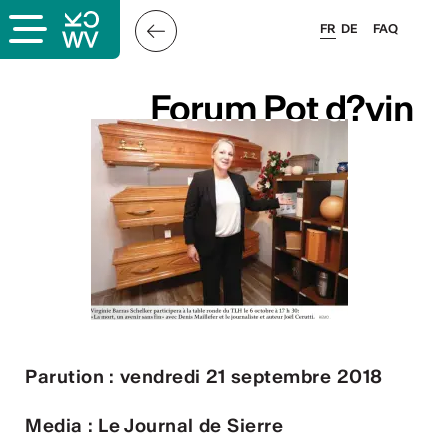
FR
DE
FAQ
ais
Forum Pot d?vin
Forum Pot d?vin
& logo
és
Parution : vendredi 21 septembre 2018
esse
Media : Le Journal de Sierre