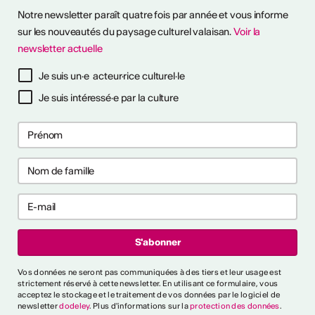
Notre newsletter paraît quatre fois par année et vous informe
sur les nouveautés du paysage culturel valaisan.
Voir la
newsletter actuelle
à notre newsletter
Je suis un·e acteur·rice culturel·le
Je suis intéressé·e par la culture
ctivités
s CVKW 2024/2025
Vos données ne seront pas communiquées à des tiers et leur usage est
strictement réservé à cette newsletter. En utilisant ce formulaire, vous
acceptez le stockage et le traitement de vos données par le logiciel de
newsletter
dodeley
. Plus d'informations sur la
protection des données
.