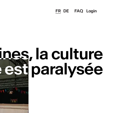
FR
DE
FAQ
Login
es, la culture
es, la culture
 est paralysée
 est paralysée