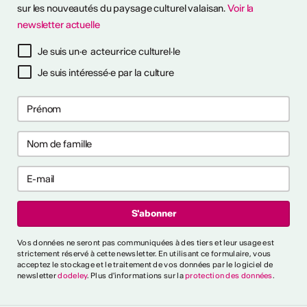
sur les nouveautés du paysage culturel valaisan.
Voir la
newsletter actuelle
à notre newsletter
Je suis un·e acteur·rice culturel·le
Je suis intéressé·e par la culture
ctivités
s CVKW 2024/2025
Vos données ne seront pas communiquées à des tiers et leur usage est
strictement réservé à cette newsletter. En utilisant ce formulaire, vous
acceptez le stockage et le traitement de vos données par le logiciel de
newsletter
dodeley
. Plus d'informations sur la
protection des données
.