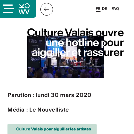
FR
DE
FAQ
ais
Culture Valais ouvre
Culture Valais ouvre
une hotline pour
une hotline pour
aiguiller et rassurer
aiguiller et rassurer
& logo
Parution : lundi 30 mars 2020
és
Média : Le Nouvelliste
esse
Culture Valais pour aiguiller les artistes