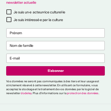
newsletter actuelle
à notre newsletter
Je suis un·e acteur·rice culturel·le
Je suis intéressé·e par la culture
ctivités
s CVKW 2024/2025
Vos données ne seront pas communiquées à des tiers et leur usage est
strictement réservé à cette newsletter. En utilisant ce formulaire, vous
acceptez le stockage et le traitement de vos données par le logiciel de
newsletter
dodeley
. Plus d'informations sur la
protection des données
.