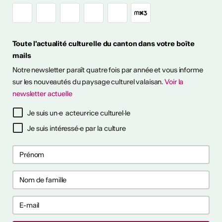
Toute l'actualité culturelle du canton dans votre boîte
mails
Notre newsletter paraît quatre fois par année et vous informe
sur les nouveautés du paysage culturel valaisan.
Voir la
newsletter actuelle
à notre newsletter
Je suis un·e acteur·rice culturel·le
Je suis intéressé·e par la culture
ctivités
s CVKW 2024/2025