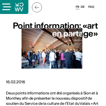
FR
DE
FAQ
ais
Point information: «art
Point information: «art
en partage»
en partage»
& logo
és
16.02.2016
presse
Deux points informations ont été organisés à Sion et à
Monthey afin de présenter le nouveau dispositif de
soutien du Service de la culture de l’Etat du Valais « Art