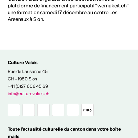
plateforme de financement participatif "wemakeit.ch"
une formation samedi 17 décembre au centre Les
Arsenaux à Sion.
Culture Valais
Rue de Lausanne 45
NFOS & CONTACT
CH - 1950 Sion
+41 (0)27 606 45 69
info@culturevalais.ch
Toute l'actualité culturelle du canton dans votre boîte
mails