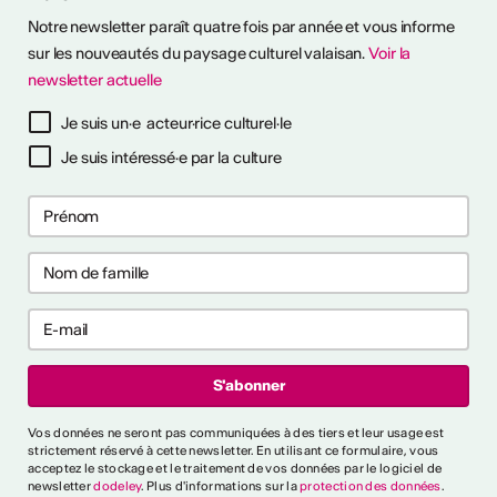
Notre newsletter paraît quatre fois par année et vous informe
sur les nouveautés du paysage culturel valaisan.
Voir la
newsletter actuelle
à notre newsletter
Je suis un·e acteur·rice culturel·le
Je suis intéressé·e par la culture
ctivités
s CVKW 2024/2025
Vos données ne seront pas communiquées à des tiers et leur usage est
strictement réservé à cette newsletter. En utilisant ce formulaire, vous
acceptez le stockage et le traitement de vos données par le logiciel de
newsletter
dodeley
. Plus d'informations sur la
protection des données
.