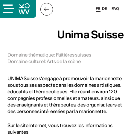
FR
DE
FAQ
x
Unima Suisse
rs
Domaine thématique
:
Faîtières suisses
Domaine culturel
:
Arts de la scène
oles
UNIMA Suisse s’engage à promouvoir la marionnette
sous tous ses aspects dans les domaines artistiques,
éducatifs et thérapeutiques. Elle réunit environ 120
compagnies professionnelles et amateurs, ainsi que
des enseignants et thérapeutes, des organisateurs et
des personnes intéressées par la marionnette.
Sur le site Internet, vous trouvez les informations
suivantes