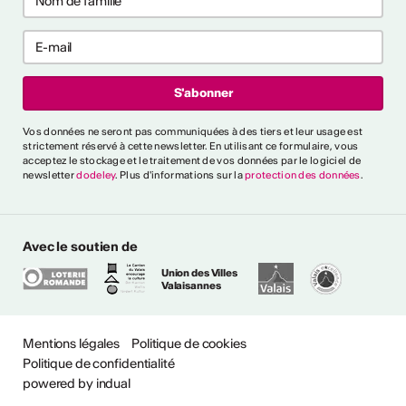
ntrer tout
rai-je reconnu
Vos données ne seront pas communiquées à des tiers et leur usage est
cteur culturel
strictement réservé à cette newsletter. En utilisant ce formulaire, vous
el ?
acceptez le stockage et le traitement de vos données par le logiciel de
newsletter
dodeley
. Plus d'informations sur la
protection des données
.
es critères généraux et
différents secteurs,
naître une personne comme
Avec le soutien de
ssionnel". Un glossaire de
Union des Villes
lique également l'utilisation
Valaisannes
ntes.
Mentions légales
Politique de cookies
de professionnalisme
Politique de confidentialité
powered by indual
questions ?