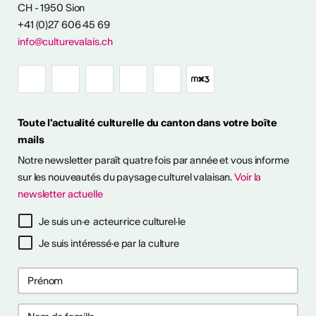
CH - 1950 Sion
+41 (0)27 606 45 69
info@culturevalais.ch
Toute l'actualité culturelle du canton dans votre boîte
mails
Notre newsletter paraît quatre fois par année et vous informe
sur les nouveautés du paysage culturel valaisan.
Voir la
ESSIONALISER
newsletter actuelle
tinues
Je suis un·e acteur·rice culturel·le
26
26
Je suis intéressé·e par la culture
s pour prévenir
s pour prévenir
aux ?
aux ?