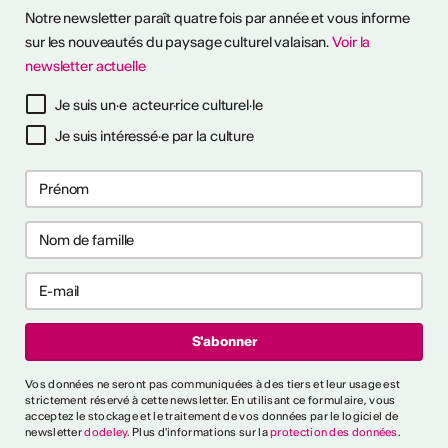
Notre newsletter paraît quatre fois par année et vous informe
sur les nouveautés du paysage culturel valaisan.
Voir la
ESSIONALISER
newsletter actuelle
tinues
Je suis un·e acteur·rice culturel·le
26
26
Je suis intéressé·e par la culture
s pour prévenir
s pour prévenir
aux ?
aux ?
ntrer tout
rai-je reconnu
Vos données ne seront pas communiquées à des tiers et leur usage est
cteur culturel
strictement réservé à cette newsletter. En utilisant ce formulaire, vous
el ?
acceptez le stockage et le traitement de vos données par le logiciel de
newsletter
dodeley
. Plus d'informations sur la
protection des données
.