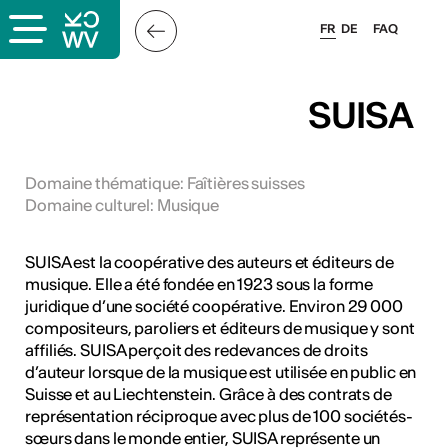
FR
DE
FAQ
x
SUISA
rs
Domaine thématique
:
Faîtières suisses
Domaine culturel
:
Musique
oles
SUISA est la coopérative des auteurs et éditeurs de
musique. Elle a été fondée en 1923 sous la forme
juridique d’une société coopérative. Environ 29 000
compositeurs, paroliers et éditeurs de musique y sont
affiliés. SUISA perçoit des redevances de droits
d’auteur lorsque de la musique est utilisée en public en
Suisse et au Liechtenstein. Grâce à des contrats de
représentation réciproque avec plus de 100 sociétés-
sœurs dans le monde entier, SUISA représente un