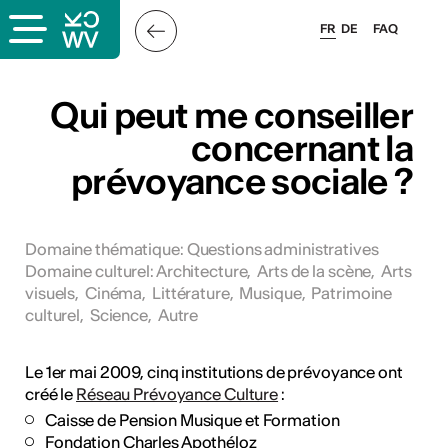
FR
DE
FAQ
x
Qui peut me conseiller
concernant la
prévoyance sociale ?
rs
oles
Domaine thématique
:
Questions administratives
Domaine culturel
:
Architecture
,
Arts de la scène
,
Arts
visuels
,
Cinéma
,
Littérature
,
Musique
,
Patrimoine
culturel
,
Science
,
Autre
Le 1er mai 2009, cinq institutions de prévoyance ont
créé le
Réseau Prévoyance Culture
:
Caisse de Pension Musique et Formation
Fondation Charles Apothéloz