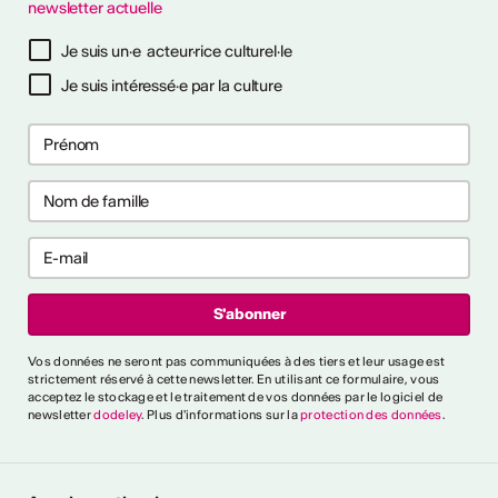
newsletter actuelle
tinues
Je suis un·e acteur·rice culturel·le
26
26
Je suis intéressé·e par la culture
s pour prévenir
s pour prévenir
aux ?
aux ?
ntrer tout
rai-je reconnu
Vos données ne seront pas communiquées à des tiers et leur usage est
cteur culturel
strictement réservé à cette newsletter. En utilisant ce formulaire, vous
el ?
acceptez le stockage et le traitement de vos données par le logiciel de
newsletter
dodeley
. Plus d'informations sur la
protection des données
.
es critères généraux et
différents secteurs,