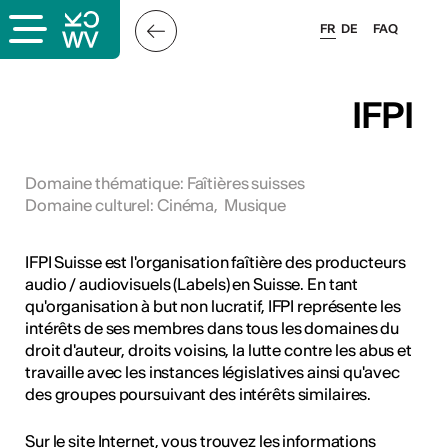
FR
DE
FAQ
x
IFPI
rs
Domaine thématique
:
Faîtières suisses
Domaine culturel
:
Cinéma
,
Musique
oles
IFPI Suisse est l'organisation faîtière des producteurs
audio / audiovisuels (Labels) en Suisse. En tant
qu'organisation à but non lucratif, IFPI représente les
intérêts de ses membres dans tous les domaines du
droit d'auteur, droits voisins, la lutte contre les abus et
travaille avec les instances législatives ainsi qu'avec
des groupes poursuivant des intérêts similaires.
Sur le site Internet, vous trouvez les informations