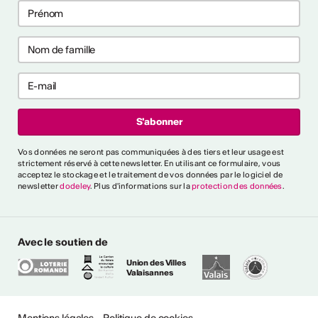
aux ?
aux ?
ntrer tout
rai-je reconnu
Vos données ne seront pas communiquées à des tiers et leur usage est
cteur culturel
strictement réservé à cette newsletter. En utilisant ce formulaire, vous
el ?
acceptez le stockage et le traitement de vos données par le logiciel de
newsletter
dodeley
. Plus d'informations sur la
protection des données
.
es critères généraux et
différents secteurs,
naître une personne comme
Avec le soutien de
ssionnel". Un glossaire de
Union des Villes
lique également l'utilisation
Valaisannes
ntes.