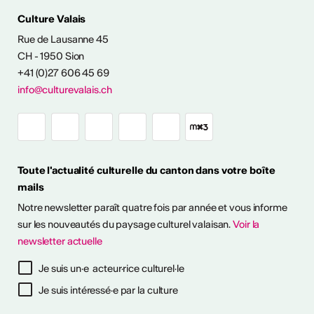
Culture Valais
Rue de Lausanne 45
CH - 1950 Sion
+41 (0)27 606 45 69
info@culturevalais.ch
Toute l'actualité culturelle du canton dans votre boîte
mails
Notre newsletter paraît quatre fois par année et vous informe
sur les nouveautés du paysage culturel valaisan.
Voir la
ESSIONALISER
newsletter actuelle
tinues
Je suis un·e acteur·rice culturel·le
26
26
Je suis intéressé·e par la culture
s pour prévenir
s pour prévenir