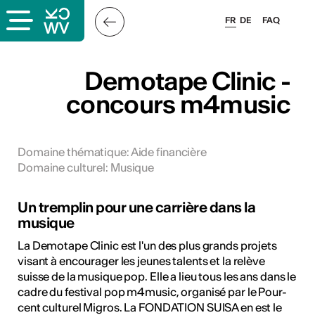
FR
DE
FAQ
x
Demotape Clinic -
concours m4music
rs
oles
Domaine thématique
:
Aide financière
Domaine culturel
:
Musique
Un tremplin pour une carrière dans la
musique
La Demotape Clinic est l'un des plus grands projets
visant à encourager les jeunes talents et la relève
suisse de la musique pop. Elle a lieu tous les ans dans le
cadre du festival pop m4music, organisé par le Pour-
cent culturel Migros. La FONDATION SUISA en est le