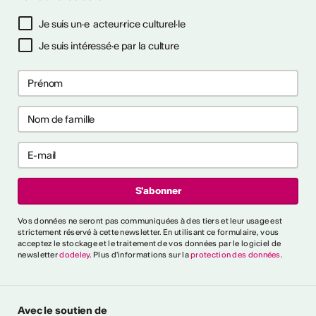
tinues
Je suis un·e acteur·rice culturel·le
26
26
Je suis intéressé·e par la culture
s pour prévenir
s pour prévenir
aux ?
aux ?
ntrer tout
rai-je reconnu
Vos données ne seront pas communiquées à des tiers et leur usage est
cteur culturel
strictement réservé à cette newsletter. En utilisant ce formulaire, vous
el ?
acceptez le stockage et le traitement de vos données par le logiciel de
newsletter
dodeley
. Plus d'informations sur la
protection des données
.
es critères généraux et
différents secteurs,
naître une personne comme
Avec le soutien de