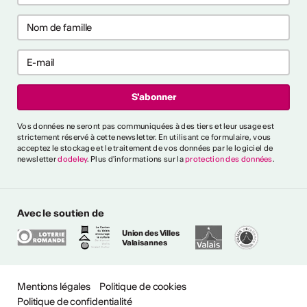
aux ?
aux ?
ntrer tout
rai-je reconnu
Vos données ne seront pas communiquées à des tiers et leur usage est
cteur culturel
strictement réservé à cette newsletter. En utilisant ce formulaire, vous
el ?
acceptez le stockage et le traitement de vos données par le logiciel de
newsletter
dodeley
. Plus d'informations sur la
protection des données
.
es critères généraux et
différents secteurs,
naître une personne comme
Avec le soutien de
ssionnel". Un glossaire de
Union des Villes
lique également l'utilisation
Valaisannes
ntes.
Mentions légales
Politique de cookies
de professionnalisme
Politique de confidentialité