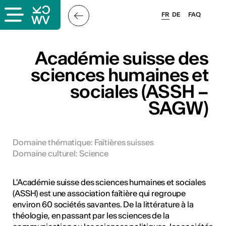
FR
DE
FAQ
x
Académie suisse des
sciences humaines et
sociales (ASSH –
rs
SAGW)
oles
Domaine thématique
:
Faîtières suisses
Domaine culturel
:
Science
L'Académie suisse des sciences humaines et sociales
(ASSH) est une association faîtière qui regroupe
environ 60 sociétés savantes. De la littérature à la
théologie, en passant par les sciences de la