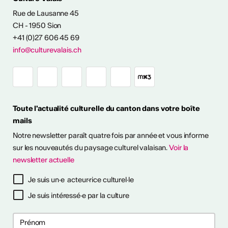
Rue de Lausanne 45
CH - 1950 Sion
+41 (0)27 606 45 69
info@culturevalais.ch
Toute l'actualité culturelle du canton dans votre boîte
mails
Notre newsletter paraît quatre fois par année et vous informe
sur les nouveautés du paysage culturel valaisan.
Voir la
ESSIONALISER
newsletter actuelle
tinues
Je suis un·e acteur·rice culturel·le
26
26
Je suis intéressé·e par la culture
s pour prévenir
s pour prévenir