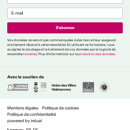
ntrer tout
rai-je reconnu
Vos données ne seront pas communiquées à des tiers et leur usage est
cteur culturel
strictement réservé à cette newsletter. En utilisant ce formulaire, vous
el ?
acceptez le stockage et le traitement de vos données par le logiciel de
newsletter
dodeley
. Plus d'informations sur la
protection des données
.
es critères généraux et
différents secteurs,
naître une personne comme
Avec le soutien de
ssionnel". Un glossaire de
Union des Villes
lique également l'utilisation
Valaisannes
ntes.
Mentions légales
Politique de cookies
de professionnalisme
Politique de confidentialité
powered by indual
questions ?