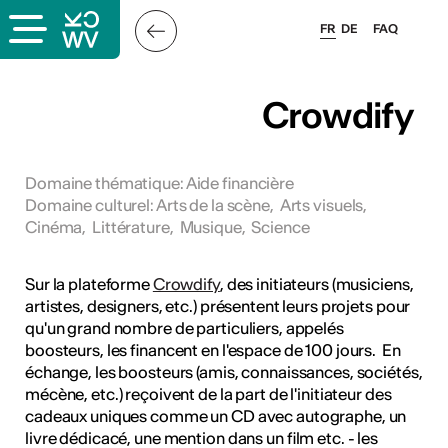
FR
DE
FAQ
x
Crowdify
rs
Domaine thématique
:
Aide financière
Domaine culturel
:
Arts de la scène
,
Arts visuels
,
oles
Cinéma
,
Littérature
,
Musique
,
Science
Sur la plateforme
Crowdify
, des initiateurs (musiciens,
artistes, designers, etc.) présentent leurs projets pour
qu'un grand nombre de particuliers, appelés
boosteurs, les financent en l'espace de 100 jours. En
échange, les boosteurs (amis, connaissances, sociétés,
mécène, etc.) reçoivent de la part de l'initiateur des
cadeaux uniques comme un CD avec autographe, un
livre dédicacé, une mention dans un film etc. - les