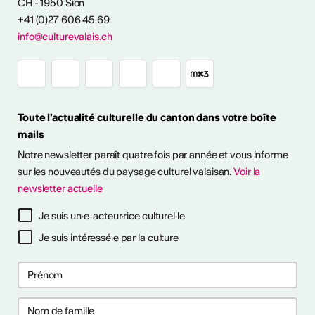
CH - 1950 Sion
+41 (0)27 606 45 69
info@culturevalais.ch
Toute l'actualité culturelle du canton dans votre boîte
mails
Notre newsletter paraît quatre fois par année et vous informe
sur les nouveautés du paysage culturel valaisan.
Voir la
ESSIONALISER
newsletter actuelle
tinues
Je suis un·e acteur·rice culturel·le
26
26
Je suis intéressé·e par la culture
s pour prévenir
s pour prévenir
aux ?
aux ?