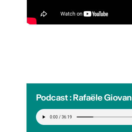
CHF (4'000 CHF + prestations
2026 Info :
https://bit.ly/4fZ
Publié par
Culture Valais Ne
Plus d'act
Podcast : Rafaële Giovan