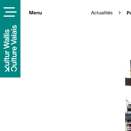
Menu
Actualités
Po
À la une
Cet été, l’art s’épanouit en p
sélection d’expositions à ciel
pleinement de votre été culture
En savoi