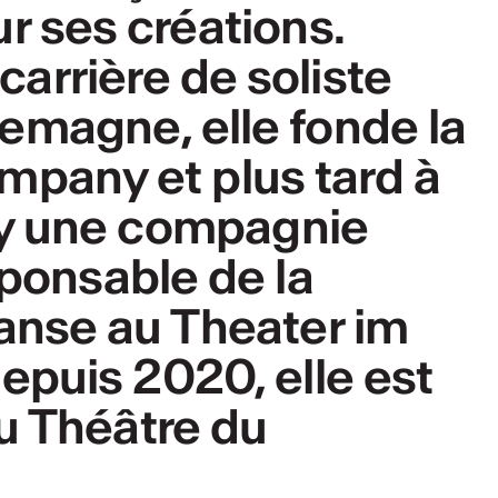
r ses créations.
arrière de soliste
Allemagne, elle fonde la
any et plus tard à
y une compagnie
sponsable de la
nse au Theater im
depuis 2020, elle est
du Théâtre du