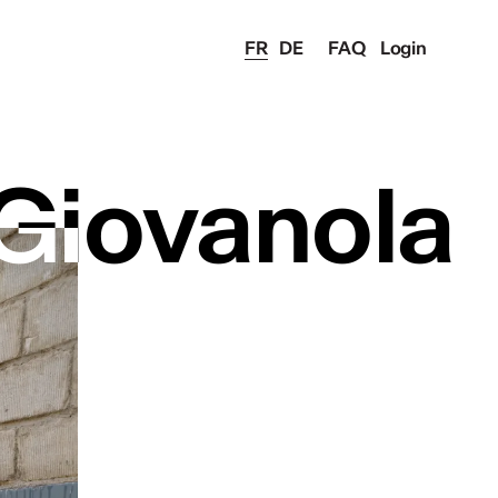
FR
DE
FAQ
Login
 Giovanola
 Giovanola