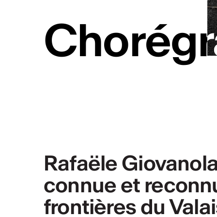
Chorégr
Chorégr
Rafaële Giovanol
connue et reconnu
frontières du Valai