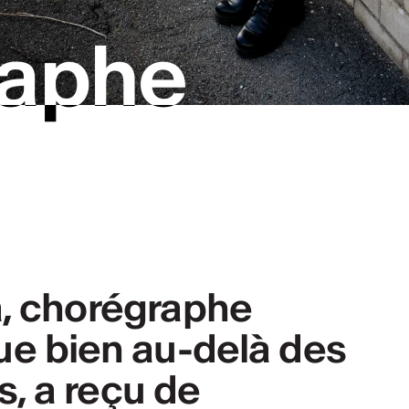
aphe
aphe
a, chorégraphe
e bien au-delà des
s, a reçu de