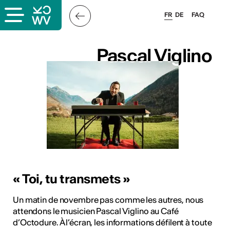
FR
DE
FAQ
Pascal Viglino
Pascal Viglino
s
« Toi, tu transmets »
lais
Un matin de novembre pas comme les autres, nous
attendons le musicien Pascal Viglino au Café
d’Octodure. À l’écran, les informations défilent à toute