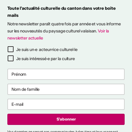
Toute l'actualité culturelle du canton dans votre boîte
mails
it en plein air! Découvrez
Notre newsletter paraît quatre fois par année et vous informe
sitions à ciel ouvert pour
otre été culturel. ...
sur les nouveautés du paysage culturel valaisan.
Voir la
newsletter actuelle
savoir plus
Je suis un·e acteur·rice culturel·le
Je suis intéressé·e par la culture
ières collaborations
ng
les premières collaborations
 et/ou clubbing en Suisse.
akers, rappeur·euses et
t déjà publié un EP ou un
'000 CHF. Délai : 1er
:
https://bit.ly/4byZJPd
lais News
Vos données ne seront pas communiquées à des tiers et leur usage est