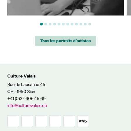
Tous les portraits d'artistes
ÉS CULTURELLES
Culture Valais
Rue de Lausanne 45
CH - 1950 Sion
+41 (0)27 606 45 69
info@culturevalais.ch
Expositions à ciel
ouvert en Valais