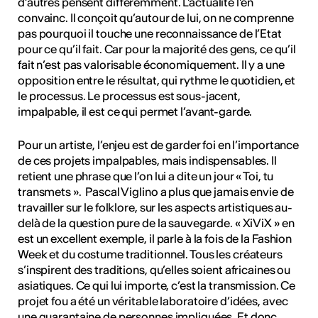
d’autres pensent différemment. L'actualité l'en
convainc. Il conçoit qu’autour de lui, on ne comprenne
pas pourquoi il touche une reconnaissance de l’Etat
pour ce qu’il fait. Car pour la majorité des gens, ce qu’il
fait n’est pas valorisable économiquement. Il y a une
opposition entre le résultat, qui rythme le quotidien, et
le processus. Le processus est sous-jacent,
impalpable, il est ce qui permet l’avant-garde.
Pour un artiste, l’enjeu est de garder foi en l’importance
de ces projets impalpables, mais indispensables. Il
retient une phrase que l’on lui a dite un jour « Toi, tu
transmets ». Pascal Viglino a plus que jamais envie de
travailler sur le folklore, sur les aspects artistiques au-
delà de la question pure de la sauvegarde. « XiViX » en
est un excellent exemple, il parle à la fois de la Fashion
Week et du costume traditionnel. Tous les créateurs
s’inspirent des traditions, qu’elles soient africaines ou
asiatiques. Ce qui lui importe, c’est la transmission. Ce
projet fou a été un véritable laboratoire d’idées, avec
une quarantaine de personnes impliquées. Et donc