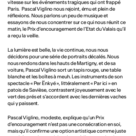
ulture
vitesse sur les événements tragiques qui ont frappé
Paris. Pascal Viglino nous rejoint, ému et plein de
réflexions. Nous parlons un peu de musique et
essayons de nous concentrer sur ce qui nous réunit ce
 - Radio Chablais
matin, le Prix d’encouragement de l’Etat du Valais qu’il
a reçu la veille.
La lumière est belle, la vie continue, nous nous
décidons pour une série de portraits décalés. Nous
nous rendons dans les hauts de Martigny, et de sa
voiture, Pascal Viglino sort un tapis rouge, une table
blanche et les boîtes à meuh. Les instruments de son
spectacle « Per Ënkyé », littéralement « Par ici » en
patois de Savièse, contrastent joyeusement avec le
vert des prés et s’accordent avec les dernières vaches
qui y paissent.
Pascal Viglino, modeste, explique qu’un Prix
d’encouragement n’est pas une consécration en soi,
mais qu’il confirme une option artistique comme juste