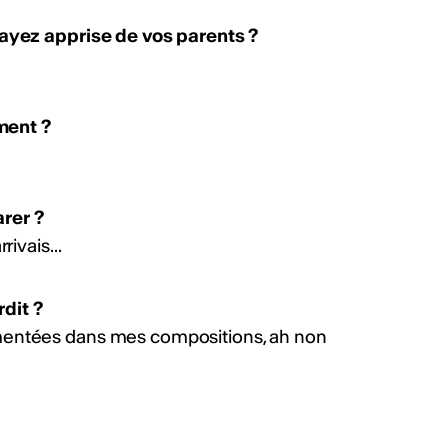
s ayez apprise de vos parents ?
collaborations hip-
ment ?
mières collaborations
clubbing en Suisse.
rappeur·euses et
 publié un EP ou un
rer ?
HF. Délai : 1er septembre
rivais...
yZJPd
ws
dit ?
gmentées dans mes compositions, ah non
auteur·rices,
 et collectifs
réation de deux chansons
rançais. Soutien: 7'000