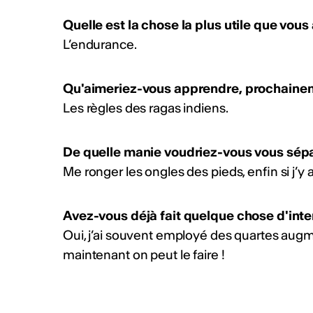
ACTUALITÉS CULTURELLES
Quelle est la chose la plus utile que vou
Les actualités
L’endurance.
Soutien aux premières 
hop & clubbing
Qu'aimeriez-vous apprendre, prochaine
Pro Helvetia soutient les pre
Les règles des ragas indiens.
entre artistes hip-hop et/ou 
Ouvert aux DJ, beatmakers, 
producteur·trices ayant déjà
De quelle manie voudriez-vous vous sépa
album. Aide jusqu’à 10'000 C
Me ronger les ongles des pieds, enfin si j’y ar
2026 Info :
https://bit.ly/4b
Publié par
Culture Valais Ne
Avez-vous déjà fait quelque chose d'inter
Oui, j’ai souvent employé des quartes au
Chanter la poésie
maintenant on peut le faire !
Appel à projets pour poètes, 
compositeur·rices, interprètes
professionnels en Suisse. C
inédites sur des poèmes en f