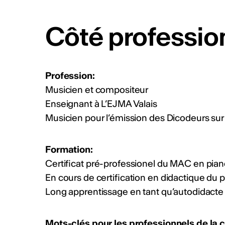
CHF (4'000 CHF + prestations
2026 Info :
https://bit.ly/4fZ
Côté professio
Publié par
Culture Valais Ne
Plus d'act
Profession:
Musicien et compositeur
Enseignant à L’EJMA Valais
Musicien pour l’émission des Dicodeurs su
Formation:
Certificat pré-professionel du MAC en pia
En cours de certification en didactique du
Long apprentissage en tant qu’autodidact
Mots-clés pour les professionnels de la c