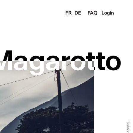
FR
DE
FAQ
Login
 Magarotto
 Magarotto
O
i