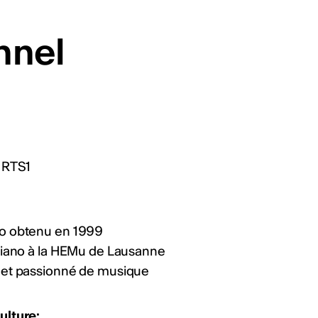
 studio). Délai : 20 août
lg4Z
nnel
ws
ualités
r RTS1
no obtenu en 1999
 piano à la HEMu de Lausanne
e et passionné de musique
ulture: