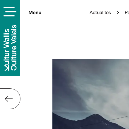
Menu
Actualités
Po
À la une
Cet été, l’art s’épanouit en p
sélection d’expositions à ciel
pleinement de votre été culture
En savoi