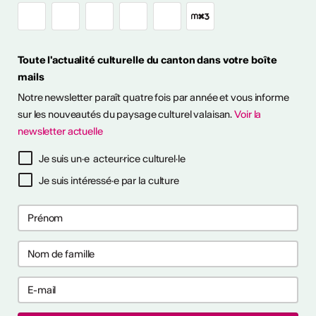
ouvert en Valais
Toute l'actualité culturelle du canton dans votre boîte
mails
it en plein air! Découvrez
Notre newsletter paraît quatre fois par année et vous informe
sitions à ciel ouvert pour
otre été culturel. ...
sur les nouveautés du paysage culturel valaisan.
Voir la
newsletter actuelle
savoir plus
Je suis un·e acteur·rice culturel·le
Je suis intéressé·e par la culture
ières collaborations
ng
les premières collaborations
 et/ou clubbing en Suisse.
akers, rappeur·euses et
t déjà publié un EP ou un
'000 CHF. Délai : 1er