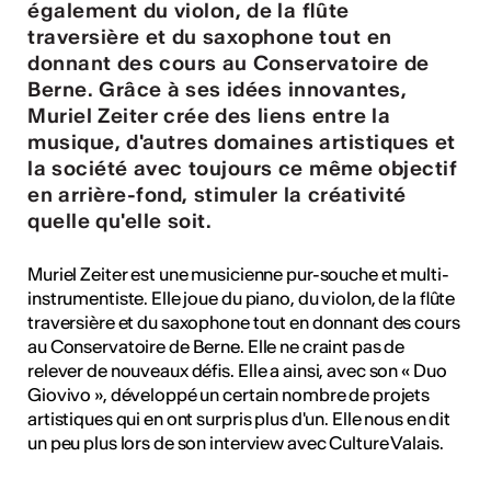
ulture
également du violon, de la flûte
traversière et du saxophone tout en
donnant des cours au Conservatoire de
Berne. Grâce à ses idées innovantes,
 - Radio Chablais
Muriel Zeiter crée des liens entre la
musique, d'autres domaines artistiques et
la société avec toujours ce même objectif
en arrière-fond, stimuler la créativité
quelle qu'elle soit.
Muriel Zeiter est une musicienne pur-souche et multi-
instrumentiste. Elle joue du piano, du violon, de la flûte
traversière et du saxophone tout en donnant des cours
au Conservatoire de Berne. Elle ne craint pas de
relever de nouveaux défis. Elle a ainsi, avec son « Duo
Giovivo », développé un certain nombre de projets
artistiques qui en ont surpris plus d'un. Elle nous en dit
un peu plus lors de son interview avec Culture Valais.