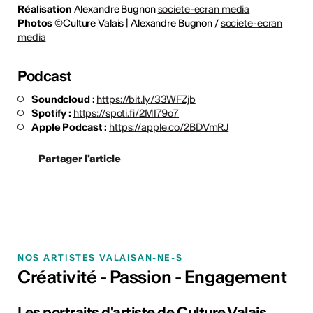
Réalisation
Alexandre Bugnon
societe-ecran media
Photos
©Culture Valais | Alexandre Bugnon /
societe-ecran
media
Podcast
Soundcloud :
https://bit.ly/33WFZjb
Spotify :
https://spoti.fi/2MI79o7
Apple Podcast :
https://apple.co/2BDVmRJ
Partager l'article
NOS ARTISTES VALAISAN-NE-S
Créativité - Passion - Engagement
Les portraits d'artiste de Culture Valais