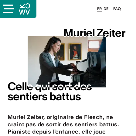
FR
DE
FAQ
Muriel Zeiter
Muriel Zeiter
s
Celle qui sort des
Celle qui sort des
sentiers battus
sentiers battus
lais
Muriel Zeiter, originaire de Fiesch, ne
craint pas de sortir des sentiers battus.
Pianiste depuis l'enfance, elle joue