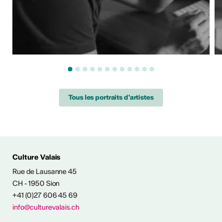
Tous les portraits d'artistes
ÉS CULTURELLES
Culture Valais
Rue de Lausanne 45
CH - 1950 Sion
+41 (0)27 606 45 69
info@culturevalais.ch
Expositions à ciel