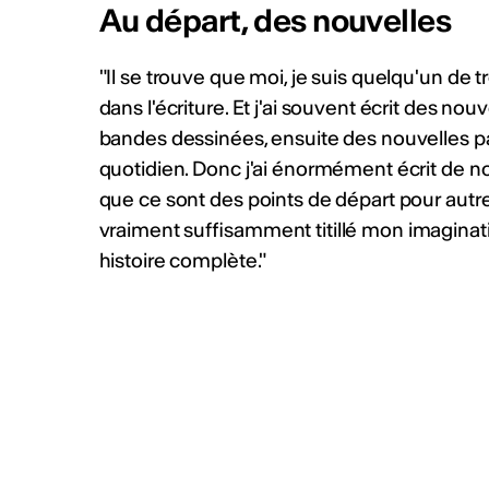
CHF (4'000 CHF + prestations
Au départ, des nouvelles
2026 Info :
https://bit.ly/4fZ
Publié par
Culture Valais Ne
"Il se trouve que moi, je suis quelqu'un de t
dans l'écriture. Et j'ai souvent écrit des nouv
bandes dessinées, ensuite des nouvelles p
Plus d'act
quotidien. Donc j'ai énormément écrit de n
que ce sont des points de départ pour autre c
vraiment suffisamment titillé mon imaginat
histoire complète."