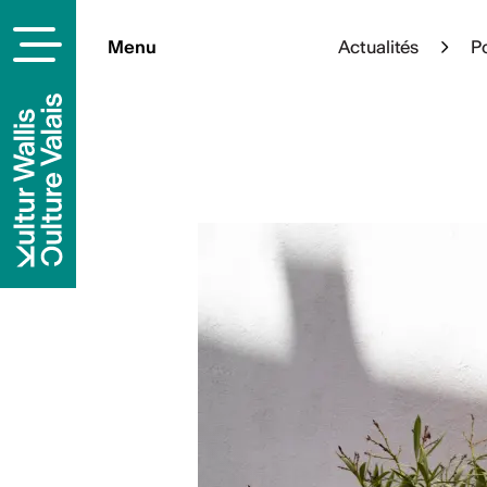
Menu
Actualités
Po
À la une
Cet été, l’art s’épanouit en p
sélection d’expositions à ciel
pleinement de votre été culture
En savoi