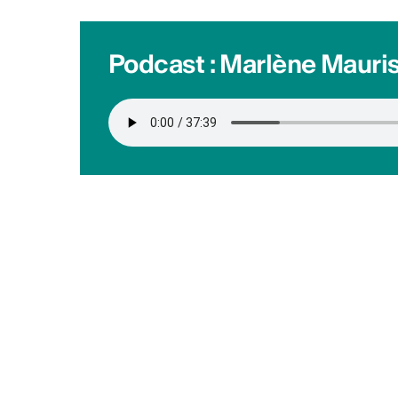
ACTUALITÉS CULTURELLES
Les actualités
Podcast : Marlène Mauri
Soutien aux premières 
hop & clubbing
Pro Helvetia soutient les pre
entre artistes hip-hop et/ou 
Ouvert aux DJ, beatmakers, 
producteur·trices ayant déjà
album. Aide jusqu’à 10'000 C
2026 Info :
https://bit.ly/4b
Publié par
Culture Valais Ne
Chanter la poésie
Appel à projets pour poètes, 
compositeur·rices, interprètes
professionnels en Suisse. C
inédites sur des poèmes en f