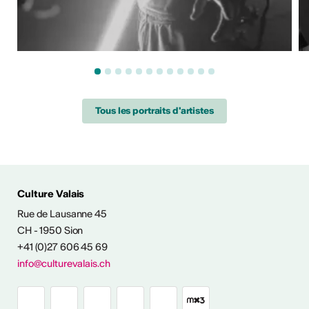
Tous les portraits d'artistes
ÉS CULTURELLES
Culture Valais
Rue de Lausanne 45
CH - 1950 Sion
+41 (0)27 606 45 69
info@culturevalais.ch
Expositions à ciel
ouvert en Valais