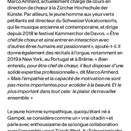
Marco Amherd, actuellement chargé de cours en
direction de chœur à la Zürcher Hochschule der
Künste. Par ailleurs, le jeune homme aux yeux verts
pétillants est directeur du Schweizer Vokalconsorts,
qui lie musique ancienne et contemporaine, et dirige
depuis 2018 le festival Kammerchor de Davos. «
Être
chef de chœur et ainsi entrer en interaction avec
d’autres êtres humains est passionnant »
, ajoute-t-il. Il
donne également des récitals à l’orgue, notamment en
2019 à New York, au Portugal et à Brême. «
Bien
entendu, pour être chef de chœur, il faut disposer d’une
solide expertise professionnelle
», dit Marco Amherd.
«
Mais l’empathie et la capacité de motivation ne sont
pas moins importantes pour accéder à la beauté. Et le
plus important dans tout cela : le plaisir de travailler
ensemble.
»
Le jeune homme sympathique, quoiqu’étant né à
Gampel, se considère comme un « vrai citadin » et
parle avec enthousiasme de sa longue collaboration
avec l’ensemble vocal Zürich West. Au Schweizerische