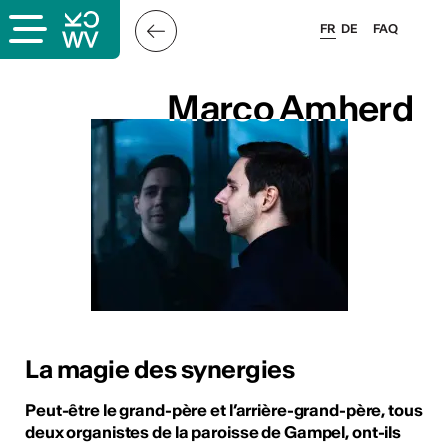
FR
DE
FAQ
Marco Amherd
Marco Amherd
s
La magie des synergies
lais
Peut-être le grand-père et l’arrière-grand-père, tous
deux organistes de la paroisse de Gampel, ont-ils