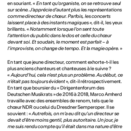
en souriant. «
En tant qu’organiste, on se retrouve seul
sur scène. J’apprécie d’autant plus les représentations
comme directeur de chœur. Parfois, les concerts
laissent place à des instants magiques »
, dit-il, les yeux
brillants. «
Notamment lorsque l’on sent toute
l’attention du public dans le dos et celle du chœur
devant soi. Et soudain, le moment est parfait – à
l’improviste, on change de tempo. Et la magie opère
. »
En tant que jeune directeur, comment exhorte-t-il les
plus anciens chanteurs et chanteuses à le suivre ?
«
Aujourd’hui, cela n’est plus un problème. Au début, ce
n’était pas toujours évident
», dit-il rétrospectivement.
En tant que boursier du « Dirigentenforum des
Deutschen Musikrats » de 2016 à 2018, Marco Amherd
travaille avec des ensembles de renom, tels que le
chœur NDR ou celui du Dresdner Semperoper. Il se
souvient : «
Autrefois, on m’a eu dit qu’un directeur se
devait d’être moins gentil, plus autoritaire. Un jour, je
me suis rendu compte qu’il était dans ma nature d’être