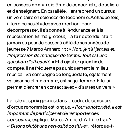
en possession d’un diplôme de concertiste, de soliste
et d’enseignant. En parallèle, il entreprend un cursus
universitaire en sciences de l’économie. A chaque fois,
il termine ses études avec mention. Pour
décompresser, il s’adonne à l’endurance et à la
musculation. Et malgré tout, il a l’air détendu. N’a-t-il
jamais eu peur de passer à côté de ses années de
jeunesse ? Marco Amherd rit : «
Non, je n’ai jamais eu
l’impression de manquer de temps. Tout est une
question d’efficacité
. » Et d’ajouter qu’en fin de
compte, il ne fréquente pas uniquement le milieu
musical. Sa compagne de longue date, également
valaisanne et mélomane, est sage-femme. Elle lui
permet d’entrer en contact avec « d’autres univers ».
La liste des prix gagnés dans le cadre de concours
d’orgue renommés est longue. «
Pour la notoriété, il est
important de participer et de remporter des
concours
», explique Marco Amherd. A-t-il le trac ?
«
Disons plutôt une nervosité positive
», rétorque-t-il