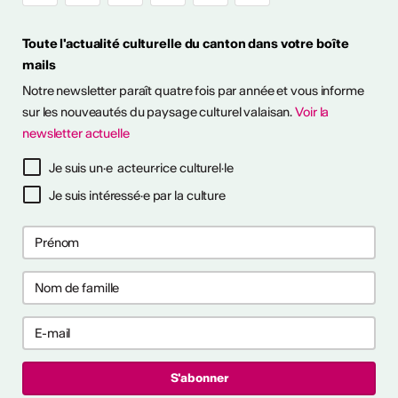
Toute l'actualité culturelle du canton dans votre boîte
mails
it en plein air! Découvrez
Notre newsletter paraît quatre fois par année et vous informe
sitions à ciel ouvert pour
otre été culturel. ...
sur les nouveautés du paysage culturel valaisan.
Voir la
newsletter actuelle
savoir plus
Je suis un·e acteur·rice culturel·le
Je suis intéressé·e par la culture
ières collaborations
ng
les premières collaborations
 et/ou clubbing en Suisse.
akers, rappeur·euses et
t déjà publié un EP ou un
'000 CHF. Délai : 1er
:
https://bit.ly/4byZJPd