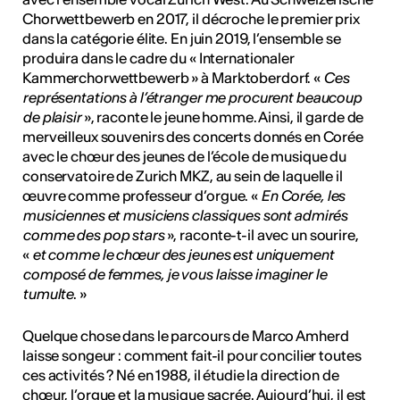
Chorwettbewerb en 2017, il décroche le premier prix
dans la catégorie élite. En juin 2019, l’ensemble se
produira dans le cadre du « Internationaler
Kammerchorwettbewerb » à Marktoberdorf. «
Ces
représentations à l’étranger me procurent beaucoup
de plaisir
», raconte le jeune homme. Ainsi, il garde de
merveilleux souvenirs des concerts donnés en Corée
avec le chœur des jeunes de l’école de musique du
conservatoire de Zurich MKZ, au sein de laquelle il
œuvre comme professeur d’orgue. «
En Corée, les
musiciennes et musiciens classiques sont admirés
comme des pop stars
», raconte-t-il avec un sourire,
«
et comme le chœur des jeunes est uniquement
composé de femmes, je vous laisse imaginer le
tumulte
. »
Quelque chose dans le parcours de Marco Amherd
laisse songeur : comment fait-il pour concilier toutes
ces activités ? Né en 1988, il étudie la direction de
chœur, l’orgue et la musique sacrée. Aujourd’hui, il est