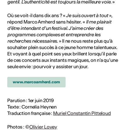
gentil. L’authenticité est toujours la meilleure voie
. »
Où se voit-il dans dix ans ? «
Je suis ouvert à tout
»,
répond Marco Amherd sans hésiter. «
Il me plairait
d’être intendant d’un festival. J’aime créer des
programmes complexes et entreprendre les
recherches nécessaires.
» Il ne nous reste plus qu’à
souhaiter plein succès à ce jeune homme talentueux.
Et voyant à quel point ses yeux brillent lorsqu’il parle
de ces concerts aux instants magiques, on n’a qu’une
seule envie : pourvoir y assister un jour.
www.marcoamherd.com
Parution : 1er juin 2019
Texte : Cornelia Heynen
Traduction française :
Muriel Constantin Pitteloud
Photos : ©
Olivier Lovey