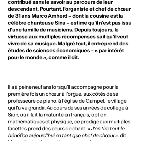
ulture
contribué sans le savoir au parcours de leur
descendant. Pourtant, l’organiste et chef de chœur
de 31 ans Marco Amherd – dont la cousine est la
célèbre chanteuse Sina – estime qu’il n’est pas issu
 - Radio Chablais
d’une famille de musiciens. Depuis toujours, le
virtuose aux multiples récompenses sait qu’il veut
vivre de sa musique. Malgré tout, il entreprend des
études de sciences économiques – « par intérêt
pour le monde », comme il dit.
Il a à peine neuf ans lorsqu’il accompagne pour la
première fois un chœur à l’orgue, aux côtés de sa
professeure de piano, à l’église de Gampel, le village
qui l’a vu grandir. Au cours de ses années de collège à
Sion, où il fait la maturité en français, option
mathématiques et physique, ce prodige aux multiples
facettes prend des cours de chant. «
J’en tire tout le
bénéfice aujourd’hui en tant que chef de chœur
», dit