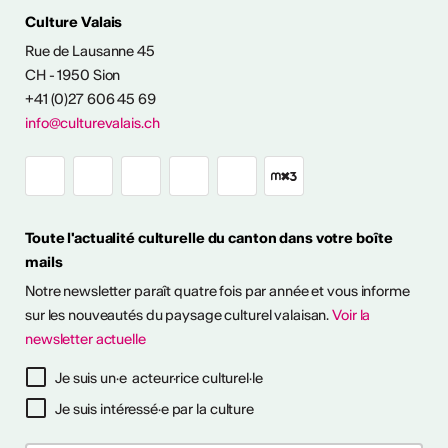
ÉS CULTURELLES
Culture Valais
Rue de Lausanne 45
CH - 1950 Sion
+41 (0)27 606 45 69
info@culturevalais.ch
Expositions à ciel
ouvert en Valais
Toute l'actualité culturelle du canton dans votre boîte
mails
it en plein air! Découvrez
Notre newsletter paraît quatre fois par année et vous informe
sitions à ciel ouvert pour
otre été culturel. ...
sur les nouveautés du paysage culturel valaisan.
Voir la
newsletter actuelle
savoir plus
Je suis un·e acteur·rice culturel·le
Je suis intéressé·e par la culture