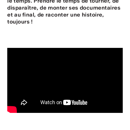
ulture
le temps. Prendre le temps de tourner, de
disparaître, de monter ses documentaires
et au final, de raconter une histoire,
toujours !
 - Radio Chablais