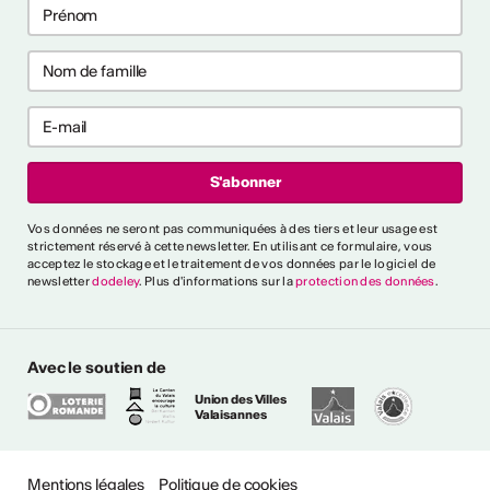
ières collaborations
ng
les premières collaborations
 et/ou clubbing en Suisse.
akers, rappeur·euses et
t déjà publié un EP ou un
'000 CHF. Délai : 1er
:
https://bit.ly/4byZJPd
lais News
Vos données ne seront pas communiquées à des tiers et leur usage est
strictement réservé à cette newsletter. En utilisant ce formulaire, vous
acceptez le stockage et le traitement de vos données par le logiciel de
e
newsletter
dodeley
. Plus d'informations sur la
protection des données
.
oètes, auteur·rices,
rprètes et collectifs
sse. Création de deux
Avec le soutien de
 des poèmes en français.
4'000 CHF + prestations
Union des Villes
Valaisannes
t 2026 Info :
lais News
Mentions légales
Politique de cookies