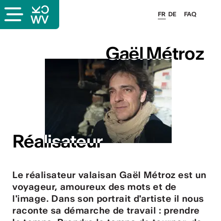
FR
DE
FAQ
Gaël Métroz
Gaël Métroz
s
Réalisateur
Réalisateur
Le réalisateur valaisan Gaël Métroz est un
voyageur, amoureux des mots et de
lais
l'image. Dans son portrait d'artiste il nous
raconte sa démarche de travail : prendre