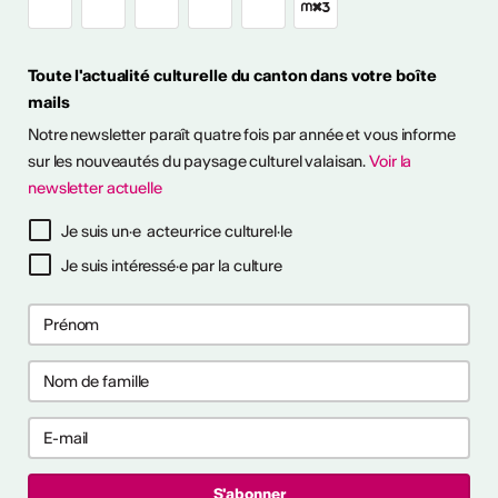
Toute l'actualité culturelle du canton dans votre boîte
mails
it en plein air! Découvrez
Notre newsletter paraît quatre fois par année et vous informe
sitions à ciel ouvert pour
otre été culturel. ...
sur les nouveautés du paysage culturel valaisan.
Voir la
newsletter actuelle
savoir plus
Je suis un·e acteur·rice culturel·le
Je suis intéressé·e par la culture
ières collaborations
ng
les premières collaborations
 et/ou clubbing en Suisse.
akers, rappeur·euses et
t déjà publié un EP ou un
'000 CHF. Délai : 1er