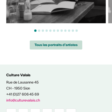
Tous les portraits d'artistes
ÉS CULTURELLES
Culture Valais
Rue de Lausanne 45
CH - 1950 Sion
+41 (0)27 606 45 69
info@culturevalais.ch
Expositions à ciel
ouvert en Valais