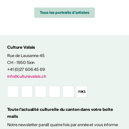
Tous les portraits d'artistes
ÉS CULTURELLES
Culture Valais
Rue de Lausanne 45
CH - 1950 Sion
+41 (0)27 606 45 69
info@culturevalais.ch
Expositions à ciel
ouvert en Valais
Toute l'actualité culturelle du canton dans votre boîte
mails
it en plein air! Découvrez
Notre newsletter paraît quatre fois par année et vous informe
sitions à ciel ouvert pour