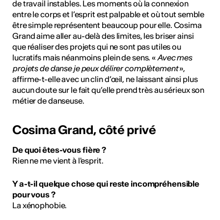
ulture
de travail instables. Les moments où la connexion
entre le corps et l’esprit est palpable et où tout semble
être simple représentent beaucoup pour elle. Cosima
Grand aime aller au-delà des limites, les briser ainsi
 - Radio Chablais
que réaliser des projets qui ne sont pas utiles ou
lucratifs mais néanmoins plein de sens. «
Avec mes
projets de danse je peux délirer complètement
»,
affirme-t-elle avec un clin d’œil, ne laissant ainsi plus
aucun doute sur le fait qu’elle prend très au sérieux son
métier de danseuse.
Cosima Grand, côté privé
De quoi êtes-vous fière ?
Rien ne me vient à l'esprit.
Y a-t-il quelque chose qui reste incompréhensible
pour vous ?
La xénophobie.