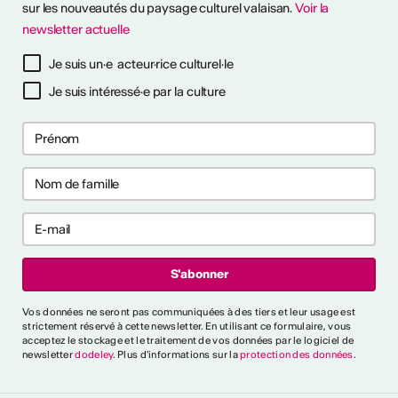
otre été culturel. ...
sur les nouveautés du paysage culturel valaisan.
Voir la
newsletter actuelle
savoir plus
Je suis un·e acteur·rice culturel·le
Je suis intéressé·e par la culture
ières collaborations
ng
les premières collaborations
 et/ou clubbing en Suisse.
akers, rappeur·euses et
t déjà publié un EP ou un
'000 CHF. Délai : 1er
:
https://bit.ly/4byZJPd
lais News
Vos données ne seront pas communiquées à des tiers et leur usage est
strictement réservé à cette newsletter. En utilisant ce formulaire, vous
acceptez le stockage et le traitement de vos données par le logiciel de
e
newsletter
dodeley
. Plus d'informations sur la
protection des données
.
oètes, auteur·rices,
rprètes et collectifs