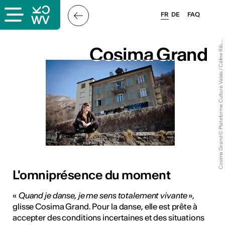
FR
DE
FAQ
o
si
m
a
G
r
a
n
d
©
Pl
a
t
e
f
o
r
m
e
C
ul
t
u
r
e
V
al
ai
s
/
C
éli
n
e
Ri
o
d
C
r
y
Cosima Grand
Cosima Grand
b
s
L'omniprésence du moment
lais
«
Quand je danse, je me sens totalement vivante
»,
glisse Cosima Grand. Pour la danse, elle est prête à
accepter des conditions incertaines et des situations