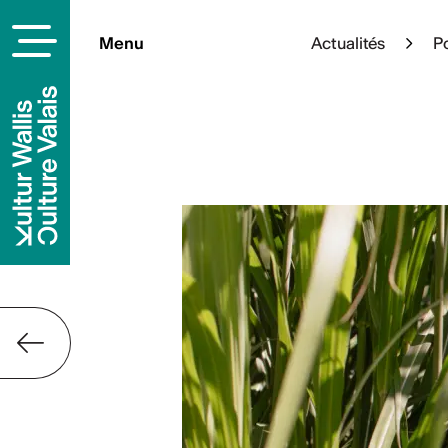
Menu
Actualités
Po
À la une
Cet été, l’art s’épanouit en p
sélection d’expositions à ciel
pleinement de votre été culture
En savoi