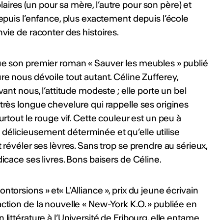
ires (un pour sa mère, l’autre pour son père) et
Depuis l’enfance, plus exactement depuis l’école
nvie de raconter des histoires.
que son premier roman « Sauver les meubles » publié
re nous dévoile tout autant. Céline Zufferey,
vant nous, l’attitude modeste ; elle porte un bel
 très longue chevelure qui rappelle ses origines
urtout le rouge vif. Cette couleur est un peu à
délicieusement déterminée et qu’elle utilise
t révéler ses lèvres. Sans trop se prendre au sérieux,
dicace ses livres. Bons baisers de Céline.
torsions » et« L'Alliance », prix du jeune écrivain
action de la nouvelle « New-York K.O. » publiée en
littérature à l’Université de Fribourg, elle entame