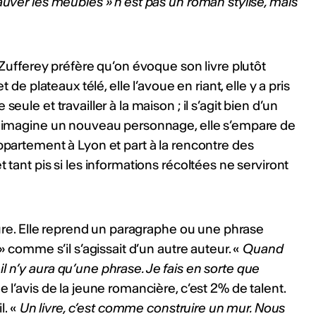
auver les meubles » n’est pas un roman stylisé, mais
e Zufferey préfère qu’on évoque son livre plutôt
collaborations hip-
t de plateaux télé, elle l’avoue en riant, elle y a pris
mières collaborations
eule et travailler à la maison ; il s’agit bien d’un
clubbing en Suisse.
le imagine un nouveau personnage, elle s’empare de
rappeur·euses et
appartement à Lyon et part à la rencontre des
 publié un EP ou un
HF. Délai : 1er septembre
 tant pis si les informations récoltées ne serviront
yZJPd
ws
iture. Elle reprend un paragraphe ou une phrase
 » comme s’il s’agissait d’un autre auteur. «
Quand
auteur·rices,
il n’y aura qu’une phrase. Je fais en sorte que
 et collectifs
 de l’avis de la jeune romancière, c’est 2% de talent.
réation de deux chansons
l. «
Un livre, c’est comme construire un mur. Nous
rançais. Soutien: 7'000