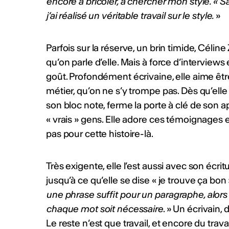
ACTUALITÉS CULTURELLES
encore à bricoler, à chercher mon style. « S
j’ai réalisé un véritable travail sur le style.
»
Les actualités
Parfois sur la réserve, un brin timide, Célin
Soutien aux premières 
hop & clubbing
qu’on parle d’elle. Mais à force d’interviews e
Pro Helvetia soutient les pre
goût. Profondément écrivaine, elle aime être s
entre artistes hip-hop et/ou 
métier, qu’on ne s’y trompe pas. Dès qu’el
Ouvert aux DJ, beatmakers, 
son bloc note, ferme la porte à clé de son 
producteur·trices ayant déjà
album. Aide jusqu’à 10'000 C
« vrais » gens. Elle adore ces témoignages et
2026 Info :
https://bit.ly/4b
pas pour cette histoire-là.
Publié par
Culture Valais Ne
Très exigente, elle l’est aussi avec son écr
Chanter la poésie
jusqu’à ce qu’elle se dise « je trouve ça bon
Appel à projets pour poètes, 
une phrase suffit pour un paragraphe, alors 
compositeur·rices, interprètes
chaque mot soit nécessaire
. » Un écrivain,
professionnels en Suisse. C
Le reste n’est que travail, et encore du travai
inédites sur des poèmes en f