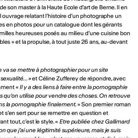
de son master à la Haute Ecole d'art de Berne. Il en
el ouvrage relatant l’histoire d’un photographe un
es en photos pour un catalogue dont les gérants
amilles heureuses posés au milieu d’une cuisine bon
les » et la propulse, à tout juste 26 ans, au-devant
va se mettre à photographier pour un site
 sexualité… »
et Céline Zufferey de répondre, avec
gemment «
Il y a des liens à faire entre la pornographie
ps qu’on utilise pour vendre des choses. On retrouve
ns la pornographie finalement.
» Son premier roman
te et s’en sert pour se remettre en question et
nt tout, c’est le style. «
Etre publiée chez Gallimard
n que j’ai une légitimité supérieure, mais je suis