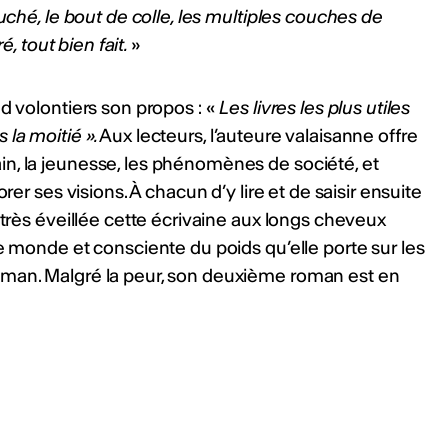
 studio). Délai : 20 août
uché, le bout de colle, les multiples couches de
lg4Z
é, tout bien fait.
»
ws
nd volontiers son propos : «
Les livres les plus utiles
la moitié »
.
Aux lecteurs, l’auteure valaisanne offre
ualités
n, la jeunesse, les phénomènes de société, et
rer ses visions. À chacun d’y lire et de saisir ensuite
 très éveillée cette écrivaine aux longs cheveux
le monde et consciente du poids qu’elle porte sur les
oman. Malgré la peur, son deuxième roman est en