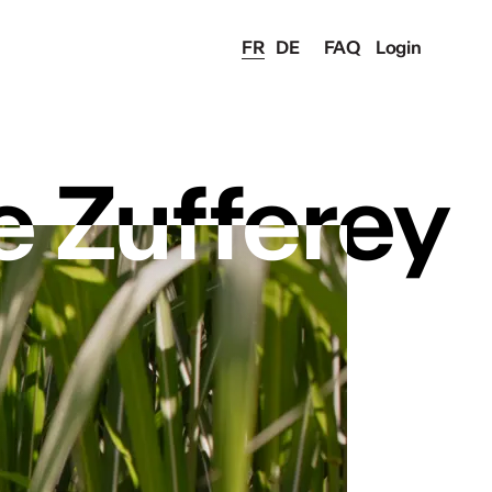
FR
DE
FAQ
Login
e Zufferey
e Zufferey