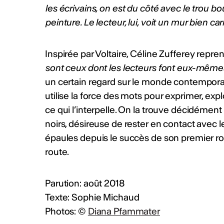
CHF (4'000 CHF + prestations
les écrivains, on est du côté avec le trou bo
2026 Info :
https://bit.ly/4fZ
peinture. Le lecteur, lui, voit un mur bien carr
Publié par
Culture Valais Ne
Inspirée par Voltaire, Céline Zufferey repre
sont ceux dont les lecteurs font eux
-
mêmes 
Plus d'act
un certain regard sur le monde contemporai
utilise la force des mots pour exprimer, explo
ce qui l’interpelle. On la trouve décidément
noirs, désireuse de rester en contact avec 
épaules depuis le succès de son premier r
route.
Parution: août 2018
Texte: Sophie Michaud
Photos: ©
Diana Pfammater