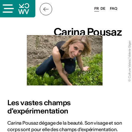
FR
DE
FAQ
Carina Pousaz
Carina Pousaz
© Culture Valais | Valerie Giger
s
Les vastes champs
d'expérimentation
lais
Carina Pousaz dégage de la beauté. Son visage et son
corps sont pour elle des champs d'expérimentation.