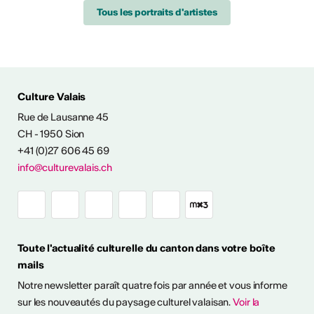
Tous les portraits d'artistes
ÉS CULTURELLES
Culture Valais
Rue de Lausanne 45
CH - 1950 Sion
+41 (0)27 606 45 69
info@culturevalais.ch
Expositions à ciel
ouvert en Valais
Toute l'actualité culturelle du canton dans votre boîte
mails
it en plein air! Découvrez
Notre newsletter paraît quatre fois par année et vous informe
sitions à ciel ouvert pour
otre été culturel. ...
sur les nouveautés du paysage culturel valaisan.
Voir la