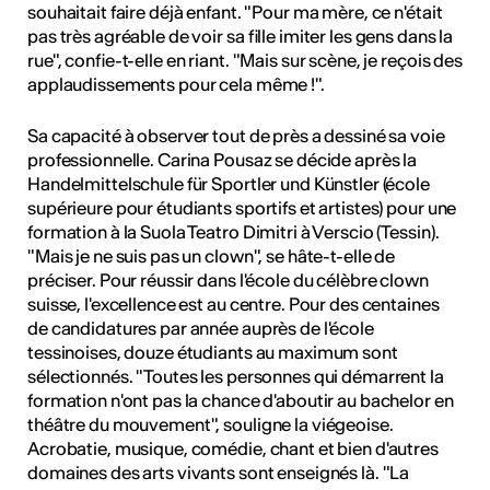
souhaitait faire déjà enfant. "Pour ma mère, ce n'était
pas très agréable de voir sa fille imiter les gens dans la
rue", confie-t-elle en riant. "Mais sur scène, je reçois des
applaudissements pour cela même !".
Sa capacité à observer tout de près a dessiné sa voie
professionnelle. Carina Pousaz se décide après la
Handelmittelschule für Sportler und Künstler (école
supérieure pour étudiants sportifs et artistes) pour une
formation à la Suola Teatro Dimitri à Verscio (Tessin).
"Mais je ne suis pas un clown", se hâte-t-elle de
préciser. Pour réussir dans l'école du célèbre clown
suisse, l'excellence est au centre. Pour des centaines
de candidatures par année auprès de l'école
tessinoises, douze étudiants au maximum sont
sélectionnés. "Toutes les personnes qui démarrent la
formation n'ont pas la chance d'aboutir au bachelor en
théâtre du mouvement", souligne la viégeoise.
Acrobatie, musique, comédie, chant et bien d'autres
domaines des arts vivants sont enseignés là. "La