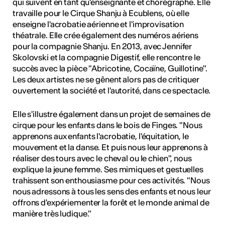
qui suivent en tant qu'enseignante et chorégraphe. Elle
travaille pour le Cirque Shanju à Ecublens, où elle
enseigne l'acrobatie aérienne et l'improvisation
théatrale. Elle crée également des numéros aériens
pour la compagnie Shanju. En 2013, avec Jennifer
Skolovski et la compagnie Digestif, elle rencontre le
succès avec la pièce "Abricotine, Cocaïne, Guillotine".
Les deux artistes ne se gênent alors pas de critiquer
ouvertement la société et l'autorité, dans ce spectacle.
Elle s'illustre également dans un projet de semaines de
cirque pour les enfants dans le bois de Finges. "Nous
apprenons aux enfants l'acrobatie, l'équitation, le
mouvement et la danse. Et puis nous leur apprenons à
réaliser des tours avec le cheval ou le chien", nous
explique la jeune femme. Ses mimiques et gestuelles
trahissent son enthousiasme pour ces activités. "Nous
nous adressons à tous les sens des enfants et nous leur
offrons d'expériementer la forêt et le monde animal de
manière très ludique."