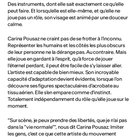
ulture
Des instruments, dont elle sait exactement ce qu'elle
peut faire. Et lorsqu'elle est elle-même, et qu'elle ne
joue pas un rôle, son visage est animé par une douceur
calme.
 - Radio Chablais
Carina Pousaz ne craint pas de se frotter à l'inconnu.
Représenter les humains et les côtés les plus obscurs
de leur personne ne la dérange pas. Au contraire. Mais
elle joue en gardant à l'esprit, qu'à force de jouer
l'éternel perdant, il peut être facile de s'y laisser aller.
L'artiste est capable de bien mieux. Son incroyable
capacité d'adaptation devient évidente, lorsque l'on
découvre ses figures spectaculaires d'acrobate au
tissu aérien. Elle s'en empare comme d'instinct.
Totalement indépendamment du rôle qu'elle joue sur le
moment.
"Sur scène, je peux prendre des libertés, que je n'ai pas
dans la "vie normale"", nous dit Carina Pousaz. Imiter
les gens, c'est ce que cette artiste du mouvement