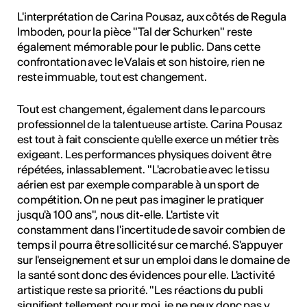
L'interprétation de Carina Pousaz, aux côtés de Regula
Imboden, pour la pièce "Tal der Schurken" reste
également mémorable pour le public. Dans cette
confrontation avec le Valais et son histoire, rien ne
reste immuable, tout est changement.
Tout est changement, également dans le parcours
professionnel de la talentueuse artiste. Carina Pousaz
est tout à fait consciente qu'elle exerce un métier très
exigeant. Les performances physiques doivent être
répétées, inlassablement. "L'acrobatie avec le tissu
aérien est par exemple comparable à un sport de
compétition. On ne peut pas imaginer le pratiquer
jusqu'à 100 ans", nous dit-elle. L'artiste vit
constamment dans l'incertitude de savoir combien de
temps il pourra être sollicité sur ce marché. S'appuyer
sur l'enseignement et sur un emploi dans le domaine de
la santé sont donc des évidences pour elle. L'activité
artistique reste sa priorité. "Les réactions du publi
signifient tellement pour moi, je ne peux donc pas y