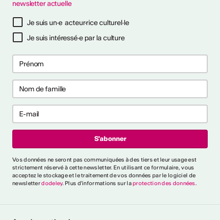
newsletter actuelle
savoir plus
Je suis un·e acteur·rice culturel·le
Je suis intéressé·e par la culture
ières collaborations
ng
les premières collaborations
 et/ou clubbing en Suisse.
akers, rappeur·euses et
t déjà publié un EP ou un
'000 CHF. Délai : 1er
:
https://bit.ly/4byZJPd
lais News
Vos données ne seront pas communiquées à des tiers et leur usage est
strictement réservé à cette newsletter. En utilisant ce formulaire, vous
acceptez le stockage et le traitement de vos données par le logiciel de
e
newsletter
dodeley
. Plus d'informations sur la
protection des données
.
oètes, auteur·rices,
rprètes et collectifs
sse. Création de deux