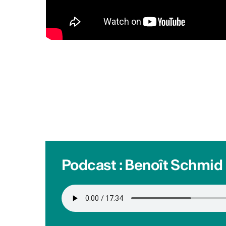
ACTUALITÉS CULTURELLES
Les actualités
Soutien aux premières 
hop & clubbing
Pro Helvetia soutient les pre
entre artistes hip-hop et/ou 
Ouvert aux DJ, beatmakers, 
producteur·trices ayant déjà
album. Aide jusqu’à 10'000 C
2026 Info :
https://bit.ly/4b
Publié par
Culture Valais Ne
Podcast : Benoît Schmid
Chanter la poésie
Appel à projets pour poètes, 
compositeur·rices, interprètes
professionnels en Suisse. C
inédites sur des poèmes en f