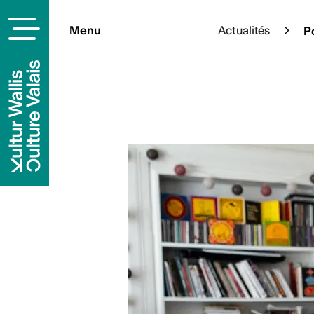
Menu
Actualités
Po
À la une
Cet été, l’art s’épanouit en p
sélection d’expositions à ciel
pleinement de votre été culture
En savoi