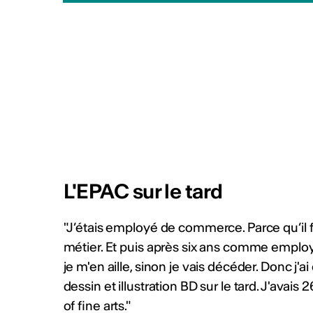
CHF (4'000 CHF + prestations
2026 Info :
https://bit.ly/4fZ
Publié par
Culture Valais Ne
Plus d'act
L'EPAC sur le tard
"J’étais employé de commerce. Parce qu’il fa
métier. Et puis après six ans comme employé
je m'en aille, sinon je vais décéder. Donc 
dessin et illustration BD sur le tard. J'avai
of fine arts."