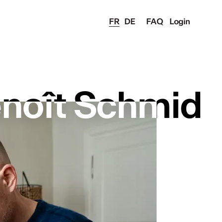
FR
DE
FAQ
Login
noît Schmid
noît Schmid