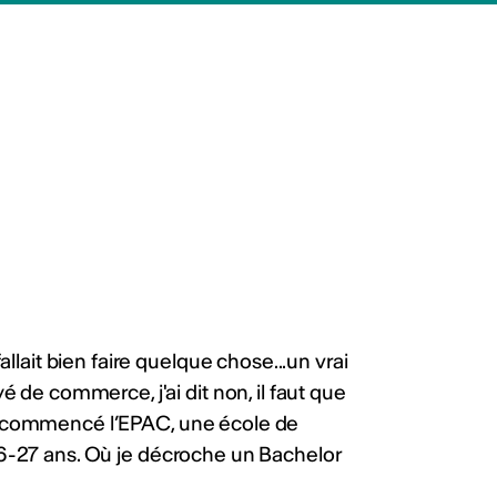
 studio). Délai : 20 août
lg4Z
ws
ualités
llait bien faire quelque chose...un vrai
 de commerce, j'ai dit non, il faut que
j'ai commencé l’EPAC, une école de
s 26-27 ans. Où je décroche un Bachelor