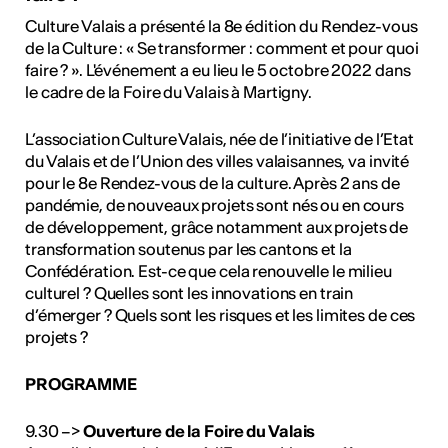
 Culture
Culture Valais a présenté la 8e édition du Rendez-vous
de la Culture : « Se transformer : comment et pour quoi
faire ? ». L'événement a eu lieu le 5 octobre 2022 dans
 - Radio Chablais
le cadre de la Foire du Valais à Martigny.
L’association Culture Valais, née de l’initiative de l’Etat
du Valais et de l’Union des villes valaisannes, va invité
pour le 8e Rendez-vous de la culture. Après 2 ans de
pandémie, de nouveaux projets sont nés ou en cours
de développement, grâce notamment aux projets de
transformation soutenus par les cantons et la
Confédération. Est-ce que cela renouvelle le milieu
culturel ? Quelles sont les innovations en train
d’émerger ? Quels sont les risques et les limites de ces
projets ?
PROGRAMME
9.30 –>
Ouverture de la Foire du Valais