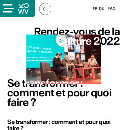
FR
DE
FAQ
Rendez-vous de la
Rendez-vous de la
Culture 2022
Culture 2022
s
Se transformer :
Se transformer :
comment et pour quoi
comment et pour quoi
faire ?
faire ?
lais
Se transformer : comment et pour quoi
faire ?