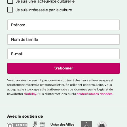
Je suis un·e acteur·rice culturel·le
Je suis intéressé·e par la culture
ières collaborations
ng
les premières collaborations
 et/ou clubbing en Suisse.
akers, rappeur·euses et
t déjà publié un EP ou un
'000 CHF. Délai : 1er
:
https://bit.ly/4byZJPd
lais News
Vos données ne seront pas communiquées à des tiers et leur usage est
strictement réservé à cette newsletter. En utilisant ce formulaire, vous
acceptez le stockage et le traitement de vos données par le logiciel de
e
newsletter
dodeley
. Plus d'informations sur la
protection des données
.
oètes, auteur·rices,
rprètes et collectifs
sse. Création de deux
Avec le soutien de
 des poèmes en français.
4'000 CHF + prestations
Union des Villes