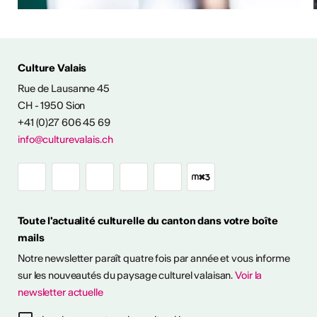
ÉS CULTURELLES
Culture Valais
Rue de Lausanne 45
CH - 1950 Sion
+41 (0)27 606 45 69
info@culturevalais.ch
Expositions à ciel
ouvert en Valais
Toute l'actualité culturelle du canton dans votre boîte
mails
it en plein air! Découvrez
Notre newsletter paraît quatre fois par année et vous informe
sitions à ciel ouvert pour
otre été culturel. ...
sur les nouveautés du paysage culturel valaisan.
Voir la
newsletter actuelle
savoir plus