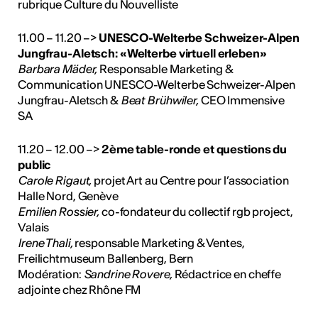
rubrique Culture du Nouvelliste
11.00 – 11.20 –>
UNESCO-Welterbe Schweizer-Alpen
Jungfrau-Aletsch: «Welterbe virtuell erleben»
Barbara Mäder,
Responsable Marketing &
Communication UNESCO-Welterbe Schweizer-Alpen
Jungfrau-Aletsch &
Beat Brühwiler,
CEO Immensive
SA
11.20 – 12.00 –>
2ème table-ronde et questions du
public
Carole Rigaut,
projet Art au Centre pour l’association
Halle Nord, Genève
Emilien Rossier,
co-fondateur du collectif rgb project,
Valais
Irene Thali,
responsable Marketing & Ventes,
Freilichtmuseum Ballenberg, Bern
Modération:
Sandrine Rovere,
Rédactrice en cheffe
adjointe chez Rhône FM