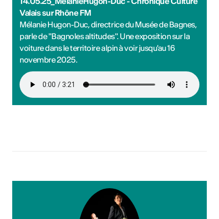
14.05.25_MélanieHugon-Duc - Chronique Culture
Valais sur Rhône FM
Expositions à ciel
Mélanie Hugon-Duc, directrice du Musée de Bagnes,
ouvert en Valais
parle de "Bagnoles altitudes". Une exposition sur la
voiture dans le territoire alpin à voir jusqu'au 16
novembre 2025.
it en plein air! Découvrez
sitions à ciel ouvert pour
otre été culturel. ...
savoir plus
ières collaborations
ng
les premières collaborations
 et/ou clubbing en Suisse.