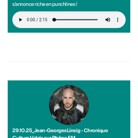
s'annonce riche en punchlines !
29.10.25_Jean-GeorgesLinsig - Chronique
Culture Valais sur Rhône FM