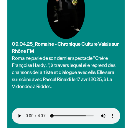
akers, rappeur·euses et
t déjà publié un EP ou un
'000 CHF. Délai : 1er
:
https://bit.ly/4byZJPd
lais News
09.04.25_Romaine - Chronique Culture Valais sur
e
Rhône FM
oètes, auteur·rices,
Romaine parle de son dernier spectacle "Chère
rprètes et collectifs
Françoise Hardy...", à travers lequel elle reprend des
sse. Création de deux
 des poèmes en français.
chansons de l'artiste et dialogue avec elle. Elle sera
4'000 CHF + prestations
sur scène avec Pascal Rinaldi le 17 avril 2025, à La
t 2026 Info :
Vidondée à Riddes.
lais News
 d'actualités