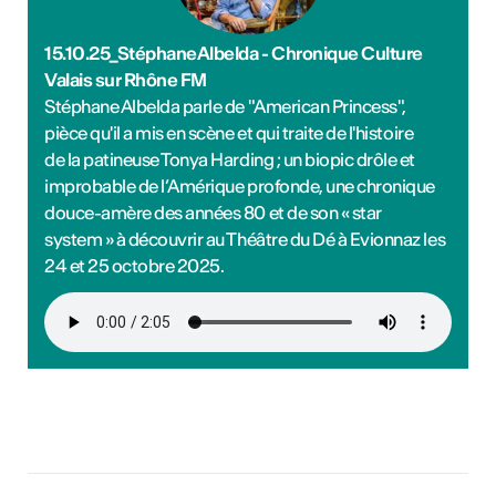
15.10.25_StéphaneAlbelda - Chronique Culture
Valais sur Rhône FM
Stéphane Albelda parle de "American Princess",
pièce qu'il a mis en scène et qui traite de l'histoire
de la patineuse Tonya Harding ; un biopic drôle et
improbable de l’Amérique profonde, une chronique
douce-amère des années 80 et de son « star
system » à découvrir au Théâtre du Dé à Evionnaz les
24 et 25 octobre 2025.