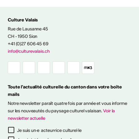
ÉS CULTURELLES
Culture Valais
Rue de Lausanne 45
CH - 1950 Sion
+41 (0)27 606 45 69
info@culturevalais.ch
Expositions à ciel
ouvert en Valais
Toute l'actualité culturelle du canton dans votre boîte
mails
it en plein air! Découvrez
Notre newsletter paraît quatre fois par année et vous informe
sitions à ciel ouvert pour
otre été culturel. ...
sur les nouveautés du paysage culturel valaisan.
Voir la
newsletter actuelle
savoir plus
Je suis un·e acteur·rice culturel·le