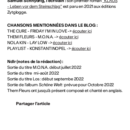
Samuel Schnydrig, l'écrivain :
son premier roman
"KLAUS
- Leben vor dem Steinschlag"
est paru en 2021 aux éditions
Zytglogge.
CHANSONS MENTIONNÉES DANS LE BLOG :
THE CURE - FRIDAY I'M IN LOVE ->
écouter ici
THEM FLEURS - M.O.N.A. ->
écouter ici
NOLA KIN - LAY LOW ->
écouter ici
PLAYLIST - KONSTANTINOPEL ->
écouter ici
Ndlr (notes de la rédaction) :
Sortie du titre M.O.N.A. début juillet 2022
Sortie du titre mi-août 2022
Sortie du titre Los : début septembe 2022
Sortie de l’album
Schöne Welt
: prévue pour Octobre 2022
Them Fleurs ont jusqu’à présent composé et chanté en anglais.
Partager l'article