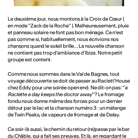
Le deuxième jour, nous montons à la Croix de Cœur (
en mode "Zack de la Rocha" ). Malheureusement, pluie
et panneau solaire ne font pas bon ménage. Ce n’est
pas comme si, habituellement, nous écrivions nos
chansons quand le soleil brille… La nouvelle chanson
ne contient pas trop d’ambiance d’Ibiza. Notre petit
groupe est content.
Comme nous sommes dans le Val de Bagnes, tout
voyage découverte se doit de passer au Raclett’House
chez Eddy pour une soirée open end. Ne dit-on pas: “
a
Raclette a day keeps the doctor away
” ? Le fromage
fondu nous donne même des forces pour un dernier
détour par le lac et la chanson numéro 3 : un mélange
de Twin Peaks, de vapeurs de fromage et de Delay.
Ce soir-là aussi, le chemin du retour (re)passe par le bar
du Châble, qui a fait ses preuves. Et là, en regardant le