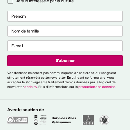
Je suis intéressé·e par la culture
ières collaborations
ng
les premières collaborations
 et/ou clubbing en Suisse.
akers, rappeur·euses et
t déjà publié un EP ou un
'000 CHF. Délai : 1er
:
https://bit.ly/4byZJPd
lais News
Vos données ne seront pas communiquées à des tiers et leur usage est
strictement réservé à cette newsletter. En utilisant ce formulaire, vous
acceptez le stockage et le traitement de vos données par le logiciel de
e
newsletter
dodeley
. Plus d'informations sur la
protection des données
.
oètes, auteur·rices,
rprètes et collectifs
sse. Création de deux
Avec le soutien de
 des poèmes en français.
4'000 CHF + prestations
Union des Villes
Valaisannes
t 2026 Info :