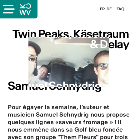
FR
DE
FAQ
Twin Peaks, Käsetraum
Twin Peaks, Käsetraum
& Delay
& Delay
s
Samuel Schnydrig
Samuel Schnydrig
Pour égayer la semaine, l'auteur et
musicien Samuel Schnydrig nous propose
lais
quelques lignes «saveurs fromage » ! Il
nous emmène dans sa Golf bleu foncée
avec son groupe "Them Fleurs" pour trois