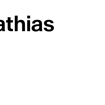
athias
collaborations hip-
mières collaborations
clubbing en Suisse.
rappeur·euses et
 publié un EP ou un
HF. Délai : 1er septembre
yZJPd
ws
auteur·rices,
 et collectifs
réation de deux chansons
rançais. Soutien: 7'000