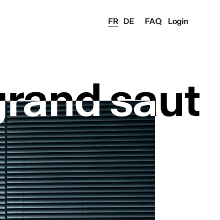
FR
DE
FAQ
Login
grand saut
grand saut