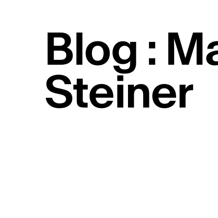
ACTUALITÉS CULTURELLES
Les actualités
Blog : M
Soutien aux premières 
hop & clubbing
Steiner
Pro Helvetia soutient les pre
entre artistes hip-hop et/ou 
Ouvert aux DJ, beatmakers, 
producteur·trices ayant déjà
album. Aide jusqu’à 10'000 C
2026 Info :
https://bit.ly/4b
Publié par
Culture Valais Ne
Chanter la poésie
Appel à projets pour poètes, 
compositeur·rices, interprètes
professionnels en Suisse. C
inédites sur des poèmes en f