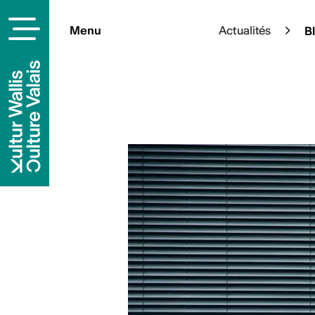
Menu
Actualités
B
À la une
Cet été, l’art s’épanouit en p
sélection d’expositions à ciel
pleinement de votre été culture
En savoi