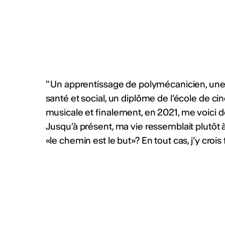
CHF (4'000 CHF + prestations
2026 Info :
https://bit.ly/4fZ
Publié par
Culture Valais Ne
Plus d'act
" Un apprentissage de polymécanicien, une 
santé et social, un diplôme de l’école de c
musicale et finalement, en 2021, me voici de 
Jusqu’à présent, ma vie ressemblait plutôt 
«le chemin est le but»? En tout cas, j’y croi