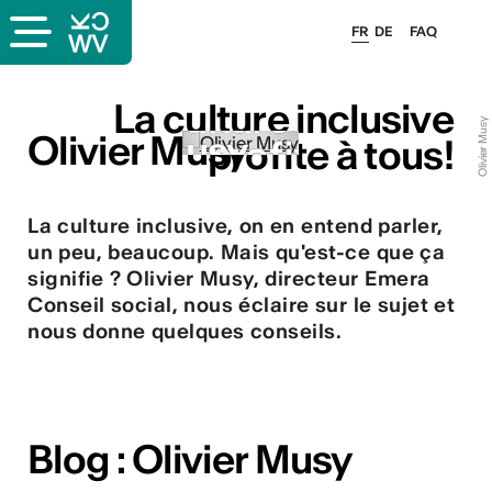
FR
DE
FAQ
La culture inclusive
La culture inclusive
Olivier Musy
Olivier Musy
Olivier Musy
profite à tous!
profite à tous!
La culture inclusive, on en entend parler,
un peu, beaucoup. Mais qu'est-ce que ça
s
signifie ? Olivier Musy, directeur Emera
Conseil social, nous éclaire sur le sujet et
nous donne quelques conseils.
lais
Blog : Olivier Musy