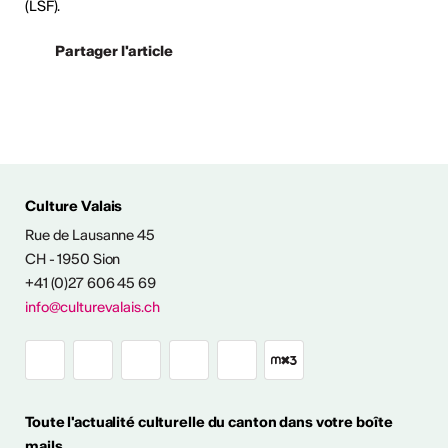
(LSF).
Partager l'article
ÉS CULTURELLES
Culture Valais
Rue de Lausanne 45
CH - 1950 Sion
+41 (0)27 606 45 69
info@culturevalais.ch
Expositions à ciel
ouvert en Valais
Toute l'actualité culturelle du canton dans votre boîte
mails