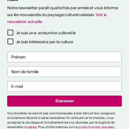
it en plein air! Découvrez
Notre newsletter paraît quatre fois par année et vous informe
sitions à ciel ouvert pour
otre été culturel. ...
sur les nouveautés du paysage culturel valaisan.
Voir la
newsletter actuelle
savoir plus
Je suis un·e acteur·rice culturel·le
Je suis intéressé·e par la culture
ières collaborations
ng
les premières collaborations
 et/ou clubbing en Suisse.
akers, rappeur·euses et
t déjà publié un EP ou un
'000 CHF. Délai : 1er
:
https://bit.ly/4byZJPd
lais News
Vos données ne seront pas communiquées à des tiers et leur usage est
strictement réservé à cette newsletter. En utilisant ce formulaire, vous
acceptez le stockage et le traitement de vos données par le logiciel de
e
newsletter
dodeley
. Plus d'informations sur la
protection des données
.