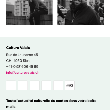
ÉS CULTURELLES
Culture Valais
Rue de Lausanne 45
CH - 1950 Sion
+41 (0)27 606 45 69
info@culturevalais.ch
Expositions à ciel
ouvert en Valais
Toute l'actualité culturelle du canton dans votre boîte
mails
it en plein air! Découvrez