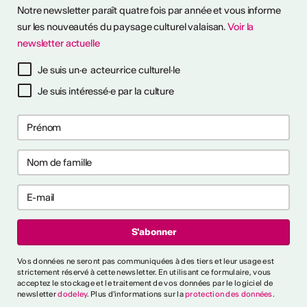
Notre newsletter paraît quatre fois par année et vous informe
sitions à ciel ouvert pour
otre été culturel. ...
sur les nouveautés du paysage culturel valaisan.
Voir la
newsletter actuelle
savoir plus
Je suis un·e acteur·rice culturel·le
Je suis intéressé·e par la culture
ières collaborations
ng
les premières collaborations
 et/ou clubbing en Suisse.
akers, rappeur·euses et
t déjà publié un EP ou un
'000 CHF. Délai : 1er
:
https://bit.ly/4byZJPd
lais News
Vos données ne seront pas communiquées à des tiers et leur usage est
strictement réservé à cette newsletter. En utilisant ce formulaire, vous
acceptez le stockage et le traitement de vos données par le logiciel de
e
newsletter
dodeley
. Plus d'informations sur la
protection des données
.