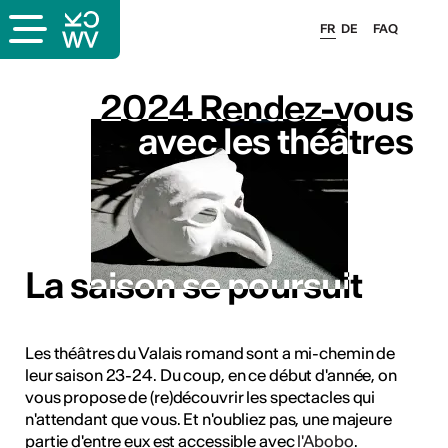
FR
DE
FAQ
2024 Rendez-vous
2024 Rendez-vous
avec les théâtres
avec les théâtres
s
La saison se poursuit
La saison se poursuit
Les théâtres du Valais romand sont a mi-chemin de
leur saison 23-24. Du coup, en ce début d'année, on
lais
vous propose de (re)découvrir les spectacles qui
n'attendant que vous. Et n'oubliez pas, une majeure
partie d'entre eux est accessible avec
l'Abobo
.