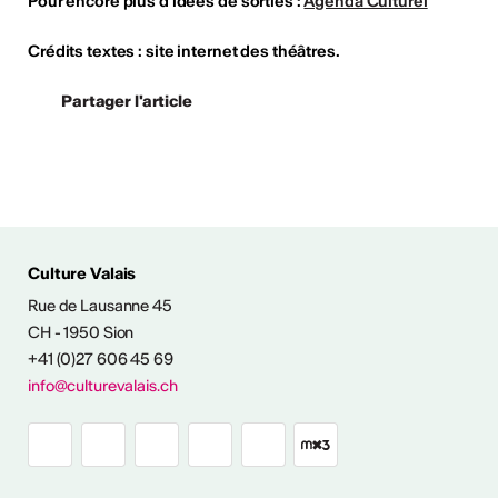
Pour encore plus d'idées de sorties :
Agenda Culturel
Crédits textes : site internet des théâtres.
Partager l'article
ÉS CULTURELLES
Culture Valais
Rue de Lausanne 45
CH - 1950 Sion
+41 (0)27 606 45 69
info@culturevalais.ch
Expositions à ciel
ouvert en Valais