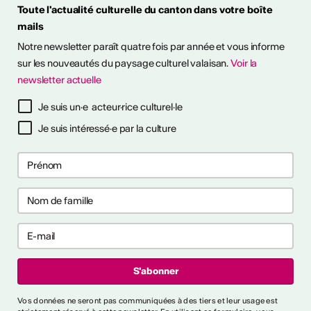
Toute l'actualité culturelle du canton dans votre boîte
mails
it en plein air! Découvrez
Notre newsletter paraît quatre fois par année et vous informe
sitions à ciel ouvert pour
otre été culturel. ...
sur les nouveautés du paysage culturel valaisan.
Voir la
newsletter actuelle
savoir plus
Je suis un·e acteur·rice culturel·le
Je suis intéressé·e par la culture
ières collaborations
ng
les premières collaborations
 et/ou clubbing en Suisse.
akers, rappeur·euses et
t déjà publié un EP ou un
'000 CHF. Délai : 1er
:
https://bit.ly/4byZJPd
lais News
Vos données ne seront pas communiquées à des tiers et leur usage est