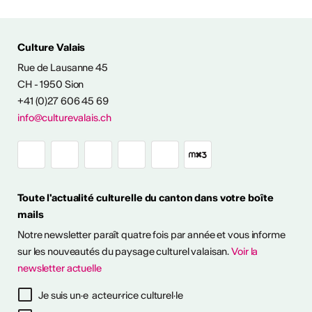
ÉS CULTURELLES
Culture Valais
Rue de Lausanne 45
CH - 1950 Sion
+41 (0)27 606 45 69
info@culturevalais.ch
Expositions à ciel
ouvert en Valais
Toute l'actualité culturelle du canton dans votre boîte
mails
it en plein air! Découvrez
Notre newsletter paraît quatre fois par année et vous informe
sitions à ciel ouvert pour
otre été culturel. ...
sur les nouveautés du paysage culturel valaisan.
Voir la
newsletter actuelle
savoir plus
Je suis un·e acteur·rice culturel·le