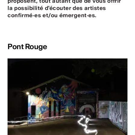
ulture
proposent, tout autant que de vous offrir
la possibilité d'écouter des artistes
confirmé·es et/ou émergent·es.
 - Radio Chablais
Pont Rouge