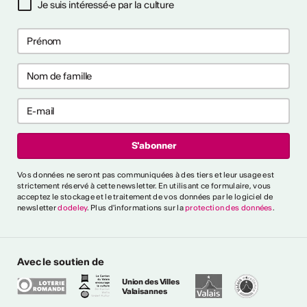
Je suis intéressé·e par la culture
ières collaborations
ng
les premières collaborations
 et/ou clubbing en Suisse.
akers, rappeur·euses et
t déjà publié un EP ou un
'000 CHF. Délai : 1er
:
https://bit.ly/4byZJPd
lais News
Vos données ne seront pas communiquées à des tiers et leur usage est
strictement réservé à cette newsletter. En utilisant ce formulaire, vous
acceptez le stockage et le traitement de vos données par le logiciel de
e
newsletter
dodeley
. Plus d'informations sur la
protection des données
.
oètes, auteur·rices,
rprètes et collectifs
sse. Création de deux
Avec le soutien de
 des poèmes en français.
4'000 CHF + prestations
Union des Villes
Valaisannes
t 2026 Info :