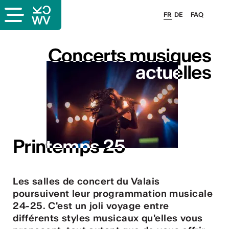
FR
DE
FAQ
Concerts musiques
Concerts musiques
actuelles
actuelles
s
Printemps 25
Printemps 25
Les salles de concert du Valais
poursuivent leur programmation musicale
lais
24-25. C'est un joli voyage entre
différents styles musicaux qu'elles vous