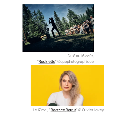
Du 8 au 16 août,
"
Rocklette
" ©quephotographique
Le 17 mai, "
Beatrice Berrut
"
© Olivier Lovey