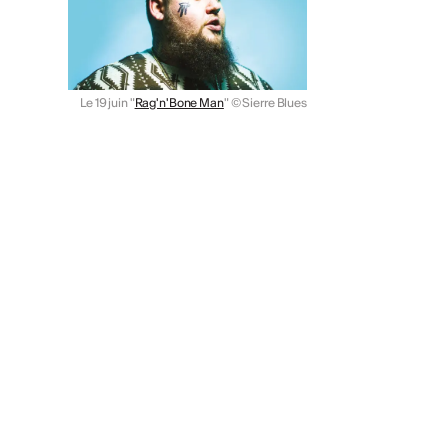
Le 19 juin "
Rag'n'Bone Man
"
© Sierre Blues