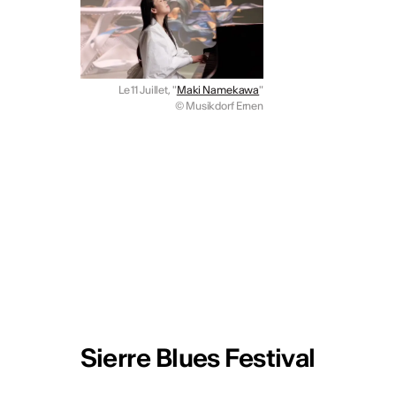
CHF (4'000 CHF + prestations
2026 Info :
https://bit.ly/4fZ
Publié par
Culture Valais Ne
Le 11 Juillet, "
Maki Namekawa
"
© Musikdorf Ernen
Plus d'act
Sierre Blues Festival