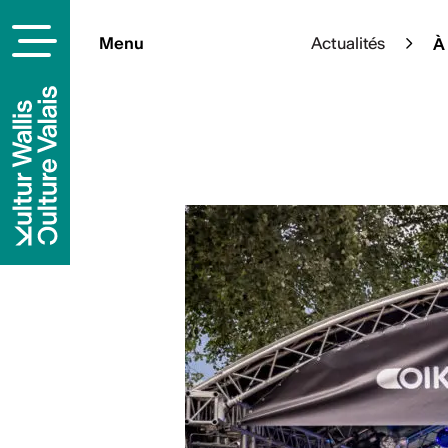
Menu
Actualités
À 
À la une
Cet été, l’art s’épanouit en p
sélection d’expositions à ciel
pleinement de votre été culture
En savoi