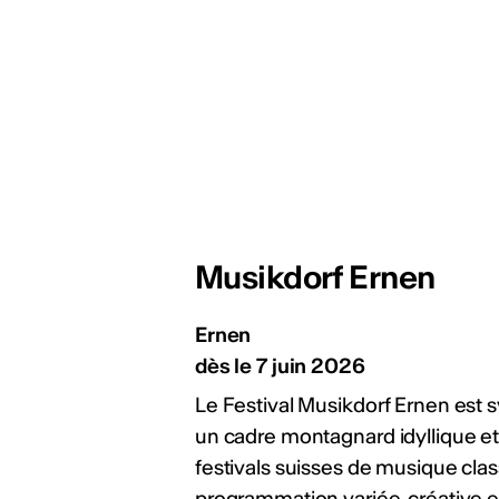
collaborations hip-
mières collaborations
clubbing en Suisse.
rappeur·euses et
 publié un EP ou un
HF. Délai : 1er septembre
Musikdorf Ernen
yZJPd
ws
Ernen
dès le 7 juin 2026
Le Festival Musikdorf Ernen est
auteur·rices,
un cadre montagnard idyllique et
 et collectifs
réation de deux chansons
festivals suisses de musique cla
rançais. Soutien: 7'000
programmation variée, créative e