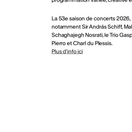
 studio). Délai : 20 août
lg4Z
ws
La 53e saison de concerts 2026, 
notamment Sir András Schiff, Mak
Schaghajegh Nosrati, le Trio Gas
ualités
Pierro et Charl du Plessis.
Plus d'info ici