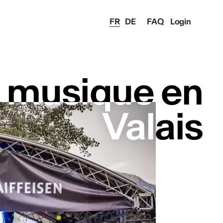
FR
DE
FAQ
Login
e musique en
e musique en
Valais
Valais