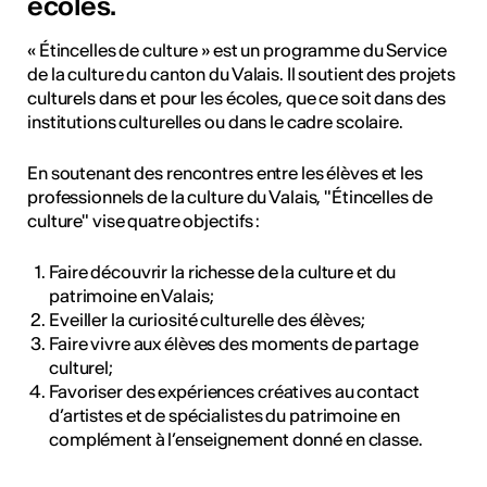
écoles.
ulture
« Étincelles de culture » est un programme du Service
de la culture du canton du Valais. Il soutient des projets
 - Radio Chablais
culturels dans et pour les écoles, que ce soit dans des
institutions culturelles ou dans le cadre scolaire.
En soutenant des rencontres entre les élèves et les
professionnels de la culture du Valais, "Étincelles de
culture" vise quatre objectifs :
Faire découvrir la richesse de la culture et du
patrimoine en Valais;
Eveiller la curiosité culturelle des élèves;
Faire vivre aux élèves des moments de partage
culturel;
Favoriser des expériences créatives au contact
d’artistes et de spécialistes du patrimoine en
complément à l’enseignement donné en classe.