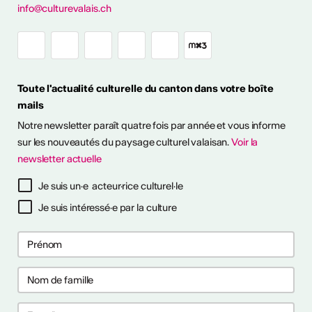
info@culturevalais.ch
Expositions à ciel
ouvert en Valais
Toute l'actualité culturelle du canton dans votre boîte
mails
it en plein air! Découvrez
Notre newsletter paraît quatre fois par année et vous informe
sitions à ciel ouvert pour
otre été culturel. ...
sur les nouveautés du paysage culturel valaisan.
Voir la
newsletter actuelle
savoir plus
Je suis un·e acteur·rice culturel·le
Je suis intéressé·e par la culture
ières collaborations
ng
les premières collaborations
 et/ou clubbing en Suisse.