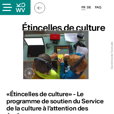
FR
DE
FAQ
Étincelles de culture
Étincelles de culture
Das fahrende Tonstudio
s
«Étincelles de culture» - Le
lais
programme de soutien du Service
de la culture à l’attention des