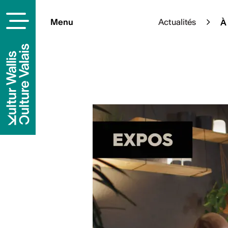
Menu
Actualités
À 
À la une
Cet été, l’art s’épanouit en p
sélection d’expositions à ciel
pleinement de votre été culture
En savoi