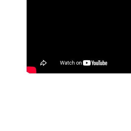
ACTUALITÉS CULTURELLES
Les actualités
Soutien aux premières 
hop & clubbing
Pro Helvetia soutient les pre
entre artistes hip-hop et/ou 
Ouvert aux DJ, beatmakers, 
producteur·trices ayant déjà
album. Aide jusqu’à 10'000 C
2026 Info :
https://bit.ly/4b
Publié par
Culture Valais Ne
Chanter la poésie
Appel à projets pour poètes, 
compositeur·rices, interprètes
professionnels en Suisse. C
inédites sur des poèmes en f