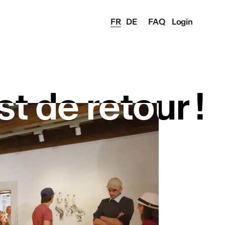
FR
DE
FAQ
Login
st de retour !
st de retour !