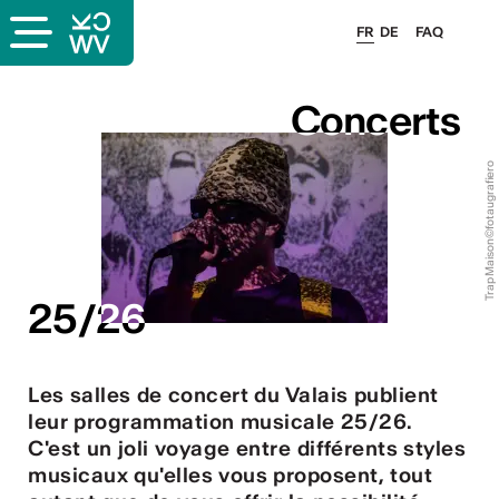
FR
DE
FAQ
Concerts
Concerts
©fotaugrafiero
Trap Maison
s
25/26
25/26
Les salles de concert du Valais publient
leur programmation musicale 25/26.
lais
C'est un joli voyage entre différents styles
musicaux qu'elles vous proposent, tout