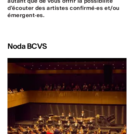
ulture
autant que de vous offrir la possibilité
d'écouter des artistes confirmé·es et/ou
émergent·es.
 - Radio Chablais
Noda BCVS