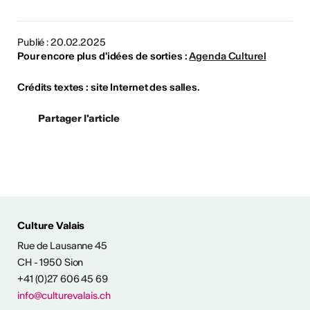
Publié : 20.02.2025
Pour encore plus d'idées de sorties :
Agenda Culturel
Crédits textes : site Internet des salles.
Partager l'article
ÉS CULTURELLES
Culture Valais
Rue de Lausanne 45
CH - 1950 Sion
+41 (0)27 606 45 69
info@culturevalais.ch
Expositions à ciel