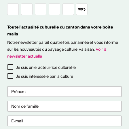
ouvert en Valais
Toute l'actualité culturelle du canton dans votre boîte
mails
it en plein air! Découvrez
Notre newsletter paraît quatre fois par année et vous informe
sitions à ciel ouvert pour
otre été culturel. ...
sur les nouveautés du paysage culturel valaisan.
Voir la
newsletter actuelle
savoir plus
Je suis un·e acteur·rice culturel·le
Je suis intéressé·e par la culture
ières collaborations
ng
les premières collaborations
 et/ou clubbing en Suisse.
akers, rappeur·euses et
t déjà publié un EP ou un