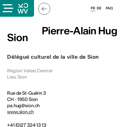
FR
DE
FAQ
ieux culturels
Pierre-Alain Hug
Pierre-Alain Hug
Sion
Sion
stes pros
Délégué culturel de la ville de Sion
sateurs
Région
:
Valais Central
Lieu
:
Sion
r
Rue de St-Guérin 3
l·le·s
CH - 1950 Sion
pa.hug@sion.ch
s
www.sion.ch
hnique
+41 (0)27 324 13 13