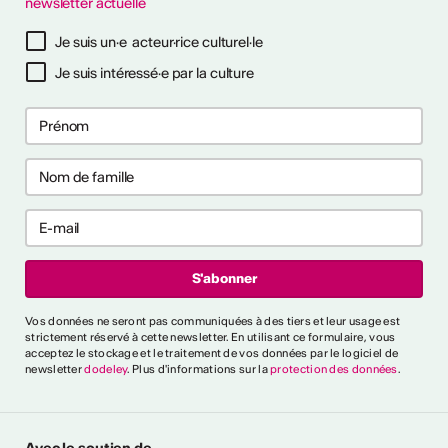
newsletter actuelle
TS D'ARTISTES
Je suis un·e acteur·rice culturel·le
Je suis intéressé·e par la culture
Vos données ne seront pas communiquées à des tiers et leur usage est
strictement réservé à cette newsletter. En utilisant ce formulaire, vous
acceptez le stockage et le traitement de vos données par le logiciel de
newsletter
dodeley
. Plus d'informations sur la
protection des données
.