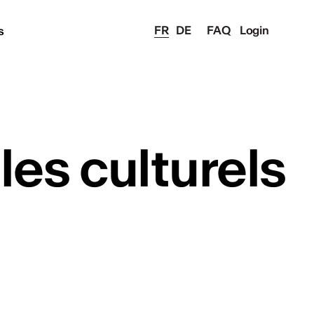
FR
DE
FAQ
Login
s
es culturels