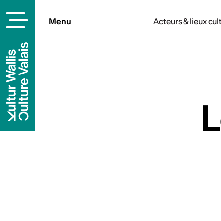
Menu
Acteurs & lieux cul
rels
L