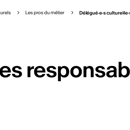
turels
Les pros du métier
Délégué·e·s culturel·le·
es responsabl