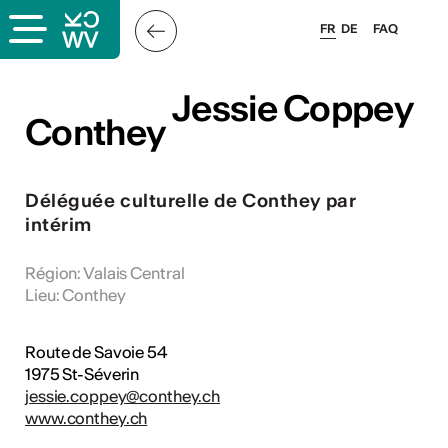
FR
DE
FAQ
ieux culturels
Jessie Coppey
Jessie Coppey
Conthey
Conthey
stes pros
Déléguée culturelle de Conthey par
sateurs
intérim
Région
:
Valais Central
Lieu
:
Conthey
r
l·le·s
Route de Savoie 54
1975 St-Séverin
s
jessie.coppey@conthey.ch
www.conthey.ch
hnique