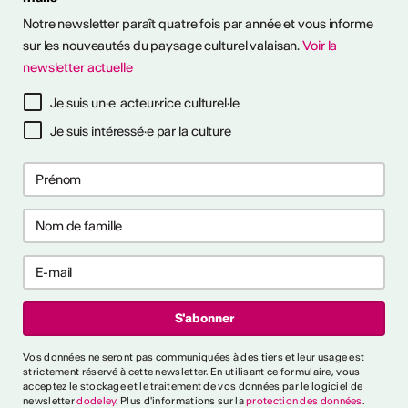
Notre newsletter paraît quatre fois par année et vous informe
sur les nouveautés du paysage culturel valaisan.
Voir la
newsletter actuelle
TS D'ARTISTES
Je suis un·e acteur·rice culturel·le
Je suis intéressé·e par la culture
Vos données ne seront pas communiquées à des tiers et leur usage est
strictement réservé à cette newsletter. En utilisant ce formulaire, vous
acceptez le stockage et le traitement de vos données par le logiciel de
newsletter
dodeley
. Plus d'informations sur la
protection des données
.