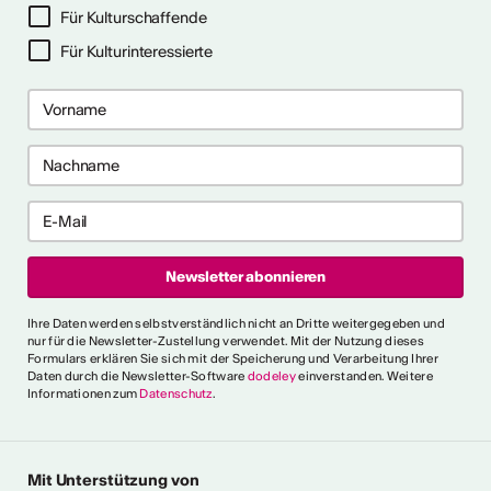
Für Kulturschaffende
Für Kulturinteressierte
me 2027 in Prag
bis 28. April 2027) ist ein 10-
gramm für Recherche-,
haffensprozesse. Es bietet
er, kollektive Begleitung und
rbungsfrist: 10. September
t.ly/4brDw5A
ultur Wallis News
Ihre Daten werden selbstverständlich nicht an Dritte weitergegeben und
r choreografische
nur für die Newsletter-Zustellung verwendet. Mit der Nutzung dieses
Formulars erklären Sie sich mit der Speicherung und Verarbeitung Ihrer
ich urbaner Tanz
Daten durch die Newsletter-Software
dodeley
einverstanden. Weitere
Informationen zum
Datenschutz
.
oncorde Espace Culture
 an alle Urban-Dance-
hnsitz in der Schweiz. Eine
tück einreichen, um am 5.
Mit Unterstützung von
ühne des Concorde