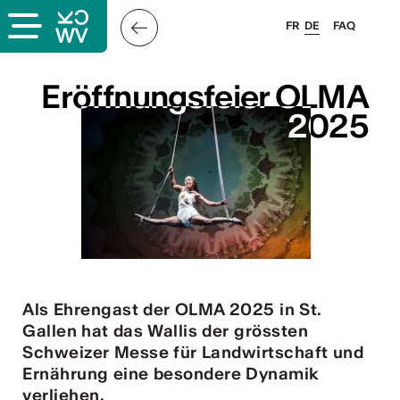
FR
DE
FAQ
Eröffnungsfeier OLMA
Eröffnungsfeier OLMA
2025
2025
Als Ehrengast der OLMA 2025 in St.
Gallen hat das Wallis der grössten
Schweizer Messe für Landwirtschaft und
Ernährung eine besondere Dynamik
verliehen.
ous