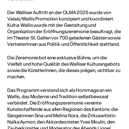
tur
Der Walliser Auftritt an der OLMA 2025 wurde von
Valais/Wallis Promotion konzipiert und koordiniert.
h geschah ...
Kultur Wallis wurde mit der Gestaltung und
Organisation der Eröffnungszeremonie beauftragt, die
RO
im Theater St. Gallen vor 700 geladenen Gästen sowie
VertreterInnen aus Politik und Öffentlichkeit stattfand.
Die Zeremonie bot eine exklusive Bühne, um die
Vielfalt und hohe Qualität des Walliser Kulturangebots
sowie die KünstlerInnen, die dieses prägen, sichtbar zu
machen.
Das Programm verstand sich als Hommage an ein
Wallis, das Moderne und Tradition selbstbewusst
verbindet. Die Eröffnungszeremonie vereinte
Kunstschaffende aus allen Regionen des Kantons: die
Sängerinnen Sina und Melina Nora, die Zirkusartistin
Naïka Aymon, den Akkordeonisten Yves Moulin, den
Zauberkünstler und Moderator des Abends Lionel