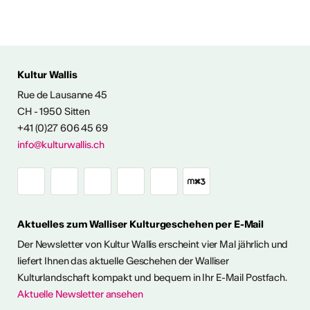
 AUS DER KULTUR
Kultur Wallis
icht
Rue de Lausanne 45
CH - 1950 Sitten
+41 (0)27 606 45 69
Ausstellungen
info@kulturwallis.ch
unter freiem
Himmel im Wallis
Aktuelles zum Walliser Kulturgeschehen per E-Mail
ie Kunst im Freien so richtig
h eine kleine aber feine
Der Newsletter von Kultur Wallis erscheint vier Mal jährlich und
Ausstellungen im Wallis
liefert Ihnen das aktuelle Geschehen der Walliser
Kulturlandschaft kompakt und bequem in Ihr E-Mail Postfach.
Aktuelle Newsletter ansehen
ehr dazu