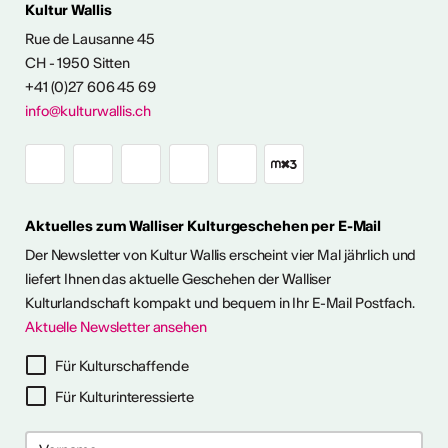
Kultur Wallis
icht
Rue de Lausanne 45
CH - 1950 Sitten
+41 (0)27 606 45 69
Ausstellungen
info@kulturwallis.ch
unter freiem
Himmel im Wallis
Aktuelles zum Walliser Kulturgeschehen per E-Mail
ie Kunst im Freien so richtig
h eine kleine aber feine
Der Newsletter von Kultur Wallis erscheint vier Mal jährlich und
Ausstellungen im Wallis
liefert Ihnen das aktuelle Geschehen der Walliser
Kulturlandschaft kompakt und bequem in Ihr E-Mail Postfach.
Aktuelle Newsletter ansehen
ehr dazu
Für Kulturschaffende
Für Kulturinteressierte