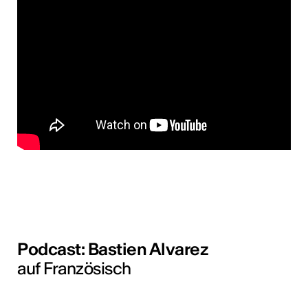
tur
geschah ...
RO
Podcast: Bastien Alvarez
auf Französisch