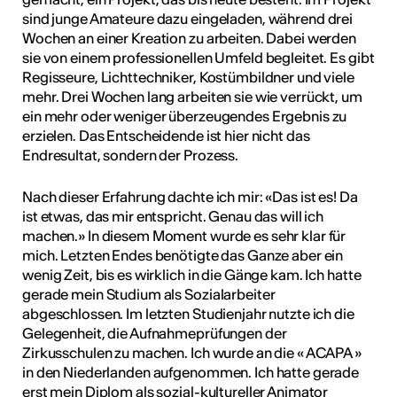
sind junge Amateure dazu eingeladen, während drei
Wochen an einer Kreation zu arbeiten. Dabei werden
sie von einem professionellen Umfeld begleitet. Es gibt
Regisseure, Lichttechniker, Kostümbildner und viele
mehr. Drei Wochen lang arbeiten sie wie verrückt, um
ein mehr oder weniger überzeugendes Ergebnis zu
erzielen. Das Entscheidende ist hier nicht das
Endresultat, sondern der Prozess.
Nach dieser Erfahrung dachte ich mir: «Das ist es! Da
ist etwas, das mir entspricht. Genau das will ich
machen.» In diesem Moment wurde es sehr klar für
mich. Letzten Endes benötigte das Ganze aber ein
wenig Zeit, bis es wirklich in die Gänge kam. Ich hatte
gerade mein Studium als Sozialarbeiter
abgeschlossen. Im letzten Studienjahr nutzte ich die
Gelegenheit, die Aufnahmeprüfungen der
Zirkusschulen zu machen. Ich wurde an die « ACAPA »
in den Niederlanden aufgenommen. Ich hatte gerade
erst mein Diplom als sozial-kultureller Animator