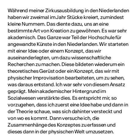
Während meiner Zirkusausbildung in den Niederlanden
haben wir zweimal im Jahr Stücke kreiert, zumindest
kleine Nummern. Das diente dazu, uns an eine
bestimmte Art von Kreation zu gewöhnen. Es war sehr
akademisch. Das Ganze war Teil der Hochschule für
angewandte Künste in den Niederlanden. Wir starteten
mit einer Idee oder einem Konzept, das wir
auseinanderlegten, um dazu wissenschaftliche
Recherchen zu machen. Diese bildeten wiederum ein
theoretisches Gerüst oder ein Konzept, das wir mit
physischer Improvisation bearbeiteten, um zu sehen,
was daraus entstand. Ich war sehr von diesem Ansatz
geprägt. Mein akademischer Hintergrund im
Sozialwesen verstärkte dies. Es entspricht mir, so
vorzugehen, dass ich zuerst eine Idee habe und dann in
der Theorie schaue, was sich dahinter versteckt und
von wo es kommt. Dann versuche ich, die
Zusammenhänge des Konzeptes zu erfassen und
dieses dann in der physischen Welt umzusetzen.