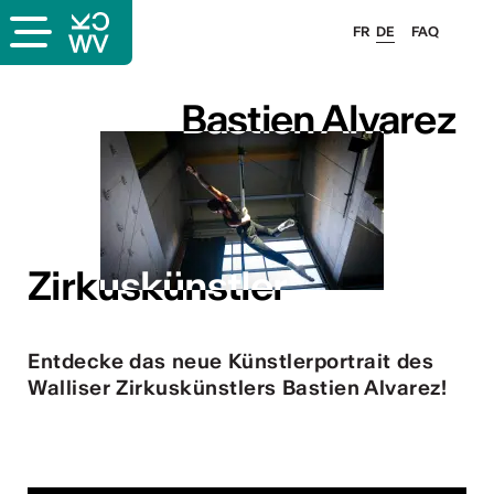
FR
DE
FAQ
Bastien Alvarez
Bastien Alvarez
Zirkuskünstler
Zirkuskünstler
Entdecke das neue Künstlerportrait des
Walliser Zirkuskünstlers Bastien Alvarez!
ous