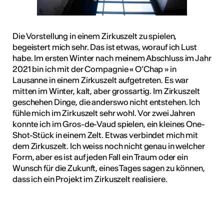
Die Vorstellung in einem Zirkuszelt zu spielen,
begeistert mich sehr. Das ist etwas, worauf ich Lust
habe. Im ersten Winter nach meinem Abschluss im Jahr
2021 bin ich mit der Compagnie « O’Chap » in
Lausanne in einem Zirkuszelt aufgetreten. Es war
mitten im Winter, kalt, aber grossartig. Im Zirkuszelt
geschehen Dinge, die anderswo nicht entstehen. Ich
fühle mich im Zirkuszelt sehr wohl. Vor zwei Jahren
konnte ich im Gros-de-Vaud spielen, ein kleines One-
Shot-Stück in einem Zelt. Etwas verbindet mich mit
dem Zirkuszelt. Ich weiss noch nicht genau in welcher
Form, aber es ist auf jeden Fall ein Traum oder ein
Wunsch für die Zukunft, eines Tages sagen zu können,
dass ich ein Projekt im Zirkuszelt realisiere.