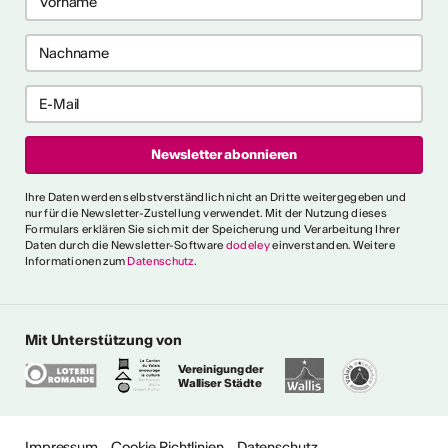
me 2027 in Prag
bis 28. April 2027) ist ein 10-
gramm für Recherche-,
haffensprozesse. Es bietet
er, kollektive Begleitung und
rbungsfrist: 10. September
t.ly/4brDw5A
ultur Wallis News
Ihre Daten werden selbstverständlich nicht an Dritte weitergegeben und
r choreografische
nur für die Newsletter-Zustellung verwendet. Mit der Nutzung dieses
Formulars erklären Sie sich mit der Speicherung und Verarbeitung Ihrer
ich urbaner Tanz
Daten durch die Newsletter-Software
dodeley
einverstanden. Weitere
Informationen zum
Datenschutz
.
oncorde Espace Culture
 an alle Urban-Dance-
hnsitz in der Schweiz. Eine
tück einreichen, um am 5.
Mit Unterstützung von
ühne des Concorde
chluss: 16. August Infos:
Vereinigung der
Walliser Städte
ultur Wallis News
Impressum
Cookie Richtlinien
Datenschutz