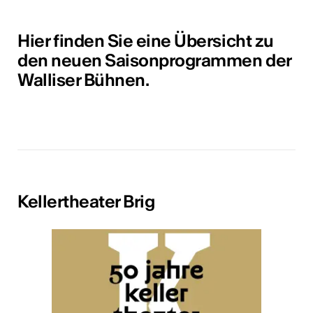
tur
Hier finden Sie eine Übersicht zu
geschah ...
den neuen Saisonprogrammen der
Walliser Bühnen.
RO
Kellertheater Brig