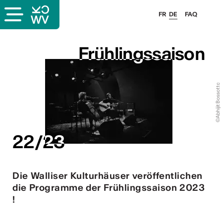
FR
DE
FAQ
Frühlingssaison
Frühlingssaison
©Abhijit Bossotto
22/23
22/23
Die Walliser Kulturhäuser veröffentlichen
die Programme der Frühlingssaison 2023
!
ous