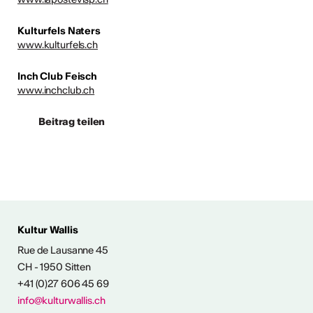
Kulturfels Naters
www.kulturfels.ch
Inch Club Feisch
www.inchclub.ch
Beitrag teilen
 AUS DER KULTUR
Kultur Wallis
icht
Rue de Lausanne 45
CH - 1950 Sitten
+41 (0)27 606 45 69
Ausstellungen
info@kulturwallis.ch
unter freiem