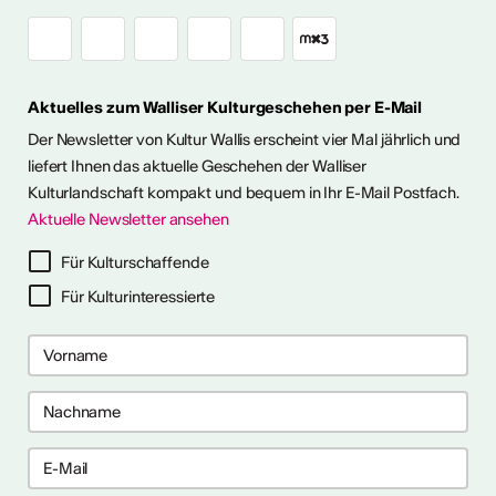
Himmel im Wallis
Aktuelles zum Walliser Kulturgeschehen per E-Mail
ie Kunst im Freien so richtig
h eine kleine aber feine
Der Newsletter von Kultur Wallis erscheint vier Mal jährlich und
Ausstellungen im Wallis
liefert Ihnen das aktuelle Geschehen der Walliser
Kulturlandschaft kompakt und bequem in Ihr E-Mail Postfach.
Aktuelle Newsletter ansehen
ehr dazu
Für Kulturschaffende
Für Kulturinteressierte
me 2027 in Prag
bis 28. April 2027) ist ein 10-
gramm für Recherche-,
haffensprozesse. Es bietet
er, kollektive Begleitung und
rbungsfrist: 10. September