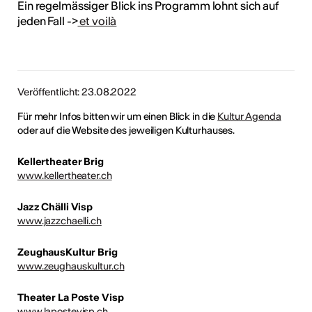
Ein regelmässiger Blick ins Programm lohnt sich auf
jeden Fall ->
et voilà
Veröffentlicht: 23.08.2022
Für mehr Infos bitten wir um einen Blick in die
Kultur Agenda
oder auf die Website des jeweiligen Kulturhauses.
Kellertheater Brig
www.kellertheater.ch
Jazz Chälli Visp
www.jazzchaelli.ch
ZeughausKultur Brig
www.zeughauskultur.ch
Theater La Poste Visp
www.lapostevisp.ch