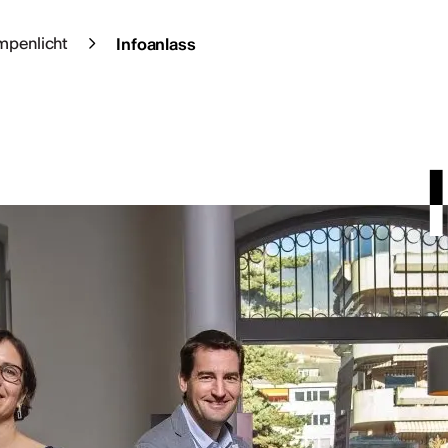
mpenlicht
Infoanlass
t
Ausstellungen
unter freiem
Himmel im Wallis
t im Freien so richtig
kleine aber feine Auswahl
Wallis vorbereitet. ...
dazu