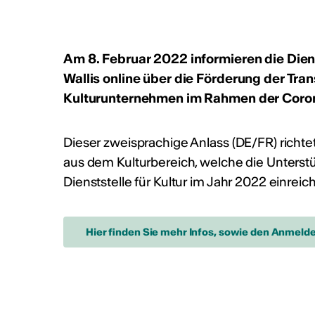
AKTUELLES AUS DER KULTUR
Am 8. Februar 2022 informieren die Diens
Wallis online über die Förderung der Tra
Kulturunternehmen im Rahmen der Coro
Dieser zweisprachige Anlass (DE/FR) richte
Breaking News
aus dem Kulturbereich, welche die Unterstü
Dienststelle für Kultur im Jahr 2022 einrei
Residenzprogramme 2
House of Research (19. bis 28.
tägiges Residenzprogramm f
Experimentier- und Schaffens
Hier finden Sie mehr Infos, sowie den Anmeldel
gemeinsames Atelier, kollekt
Stipendium. Bewerbungsfris
Info:
https://bit.ly/4brDw5A
Veröffentlicht durch
Kultur W