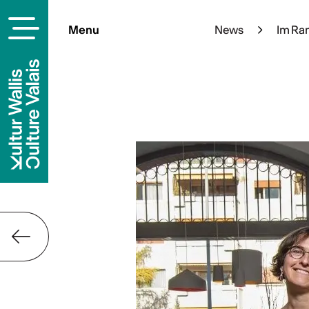
Menu
News
Im Ra
Im Rampenlich
Diesen Sommer blüht die Kuns
auf! Wir haben für dich eine 
mit Outdoor Ausstellungen im 
Mehr 