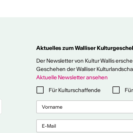
reografische
baner Tanz
e Espace Culture
e Urban-Dance-
in der Schweiz. Eine
inreichen, um am 5.
Aktuelles zum Walliser Kulturgesche
s Concorde aufzutreten.
Infos:
Der Newsletter von Kultur Wallis erschein
Geschehen der Walliser Kulturlandscha
allis News
Aktuelle Newsletter ansehen
Für Kulturschaffende
Für
eigen