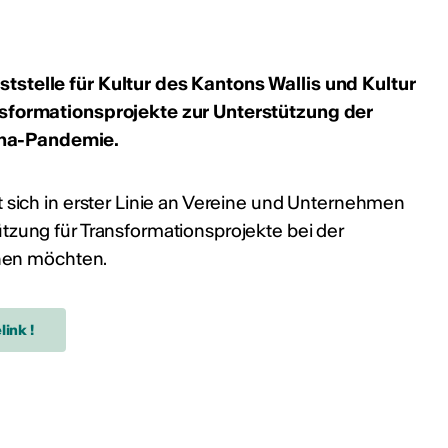
tstelle für Kultur des Kantons Wallis und Kultur
nsformationsprojekte zur Unterstützung der
na-Pandemie.
t sich in erster Linie an Vereine und Unternehmen
tzung für Transformationsprojekte bei der
chen möchten.
027 in Prag
 April 2027) ist ein 10-
ür Recherche-,
prozesse. Es bietet ein
ink !
ive Begleitung und ein
t: 10. September 2026
allis News