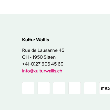
Ausschreibung für cho
Projekte im Bereich ur
Groove'N'Move und Concord
richten diesen Aufruf an all
Künstler*innen mit Wohnsitz 
Compagnie kann ein Stück e
Kultur Wallis
März 2027 auf der Bühne de
Einsendeschluss: 16. August 
Rue de Lausanne 45
https://bit.ly/4z3ns4i
CH - 1950 Sitten
Veröffentlicht durch
Kultur W
+41 (0)27 606 45 69
info@kulturwallis.ch
Alle anz